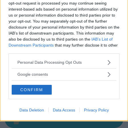
opt-out request is processed you may continue seeing
interest-based ads based on personal information utilized by
us or personal information disclosed to third parties prior to
your opt-out. You may separately opt-out of the further
disclosure of your personal information by third parties on the
IAB’s list of downstream participants. This information may
also be disclosed by us to third parties on the
IAB’s List of
Cerca altre strutture
Downstream Participants
that may further disclose it to other
third parties.
Please note that this website/app uses one or more Google
Personal Data Processing Opt Outs
services and may gather and store information including but
Alberghi
not limited to your visit or usage behaviour. You may click to
Google consents
grant or deny consent to Google and its third-party tags to
use your data for below specified purposes in below Google
CONFIRM
consent section.
Data Deletion
Data Access
Privacy Policy
Valigie per il Parto