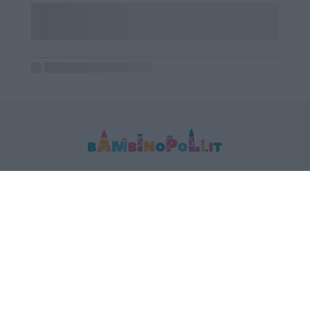
MEDIA DATA FACTORY SRL
Indirizzo: Via Trieste 1/A- 35121 Padova
P.IVA e CF: 09595010969
E-mail:
info@bambinopoli.it