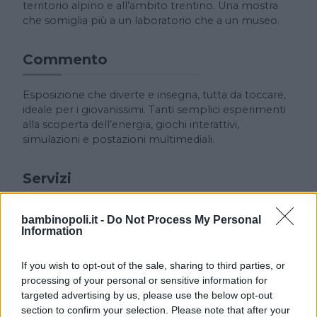
territorio alpino e all’ambito trentino. Una mostra
che somiglia più a un laboratorio che a un museo.
Commento
Esposizione che diverte e insegna, tutta da toccare,
ideale per i giovanissimi. Tanti semplici esperimenti
alla scoperta dell’energia, giochi interattivi,
simulazioni e postazioni multimediali.
Servizi
Attività educative per la scuola. Il calendario degli
bambinopoli.it -
Do Not Process My Personal
eventi, delle mostre temporanee e delle attività
Information
organizzate dal museo è sempre attento alle
esigenze della famiglia, ricco di iniziative, attività e
If you wish to opt-out of the sale, sharing to third parties, or
laboratori dedicati alle differenti fasce di età, per
processing of your personal or sensitive information for
soddisfare tutti, dai desideri dei più piccoli a quelli dei
targeted advertising by us, please use the below opt-out
ragazzi a quelli dei genitori.
section to confirm your selection. Please note that after your