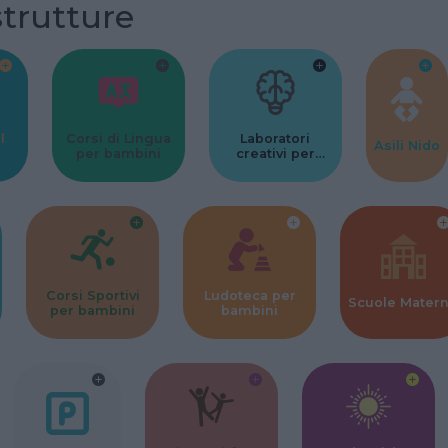
strutture
l
Corsi di Lingua
Laboratori
Asili Nido
per bambini
creativi per
bambini
Corsi Sportivi
Ludoteca per
Scuole Mater
per bambini
bambini