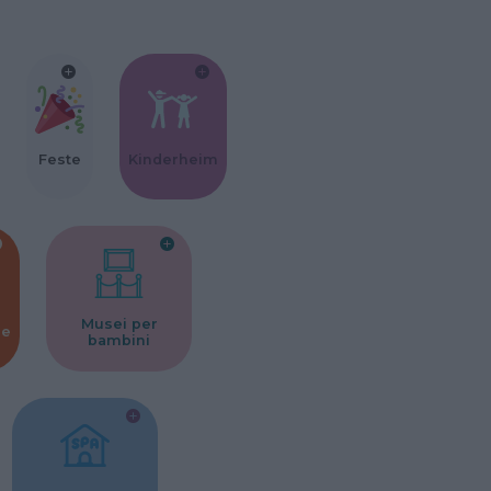
Feste
Kinderheim
Musei per
ne
bambini