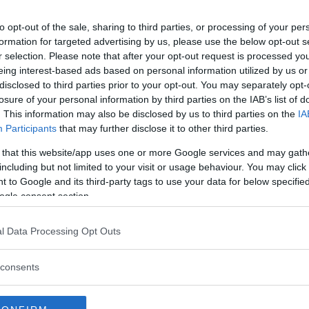
to opt-out of the sale, sharing to third parties, or processing of your per
formation for targeted advertising by us, please use the below opt-out s
Commenti
r selection. Please note that after your opt-out request is processed y
eing interest-based ads based on personal information utilized by us or
disclosed to third parties prior to your opt-out. You may separately opt-
losure of your personal information by third parties on the IAB’s list of
. This information may also be disclosed by us to third parties on the
IA
Sezioni Principali
Participants
that may further disclose it to other third parties.
 that this website/app uses one or more Google services and may gath
Il MUSMA illustra la storia della scultura italiana
including but not limited to your visit or usage behaviour. You may click 
e internazionale dalla fine del 1800 a oggi con
 to Google and its third-party tags to use your data for below specifi
un ricco corpus di opere: sculture, ceramiche,
ogle consent section.
medaglie, gioielli, disegni, opere grafiche, libri
d’artista.
l Data Processing Opt Outs
Commento
consents
Il MUSMA è il più importante museo italiano
interamente dedicato alla scultura. Inserito