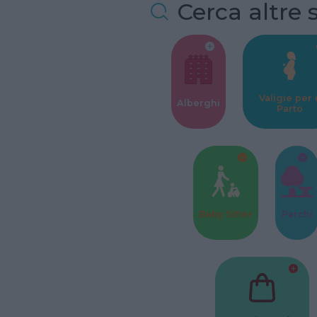
Cerca altre 
Valigie per i
Alberghi
Parto
Baby Sitter
Parchi