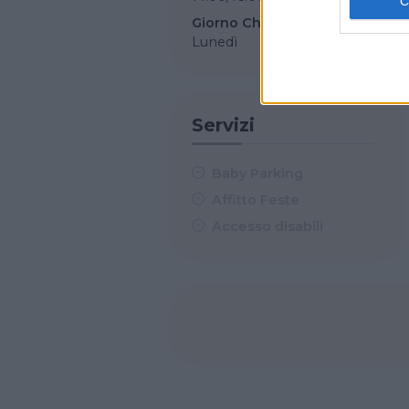
Giorno Chiusura
Lunedì
Servizi
Baby Parking
Affitto Feste
Accesso disabili