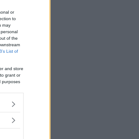
sonal or
ection to
ou may
 personal
out of the
 downstream
B’s List of
er and store
to grant or
ed purposes