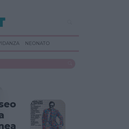
VIDANZA
NEONATO
seo
a
nea