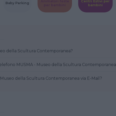
Animatori feste
Centri Estivi per
Baby Parking
per bambini
bambini
SMA - Museo della Scultura Contemporanea?
Come posso contattare al telefono MUSMA - Museo della Scultura Contemporane
ttare MUSMA - Museo della Scultura Contemporanea via E-Mail?