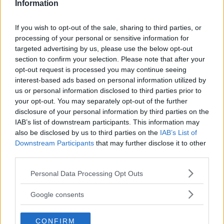
Information
If you wish to opt-out of the sale, sharing to third parties, or
processing of your personal or sensitive information for
targeted advertising by us, please use the below opt-out
Kinderheim
section to confirm your selection. Please note that after your
opt-out request is processed you may continue seeing
interest-based ads based on personal information utilized by
us or personal information disclosed to third parties prior to
your opt-out. You may separately opt-out of the further
disclosure of your personal information by third parties on the
IAB’s list of downstream participants. This information may
Baby Sitter
also be disclosed by us to third parties on the
IAB’s List of
Downstream Participants
that may further disclose it to other
third parties.
Please note that this website/app uses one or more Google
Personal Data Processing Opt Outs
services and may gather and store information including but
not limited to your visit or usage behaviour. You may click to
Parchi
Google consents
grant or deny consent to Google and its third-party tags to
use your data for below specified purposes in below Google
CONFIRM
consent section.