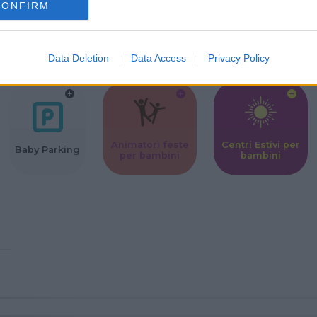
CONFIRM
Corsi Sportivi
Ludoteca per
Scuole Mater
per bambini
bambini
Data Deletion
Data Access
Privacy Policy
Animatori feste
Centri Estivi per
Baby Parking
per bambini
bambini