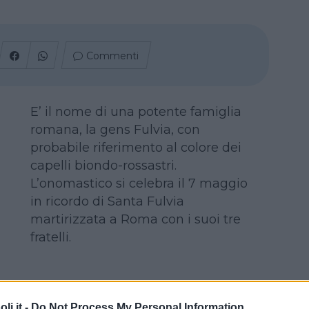
Commenti
E’ il nome di una potente famiglia
romana, la gens Fulvia, con
probabile riferimento al colore dei
capelli biondo-rossastri.
L’onomastico si celebra il 7 maggio
in ricordo di Santa Fulvia
martirizzata a Roma con i suoi tre
fratelli.
i.it -
Do Not Process My Personal Information