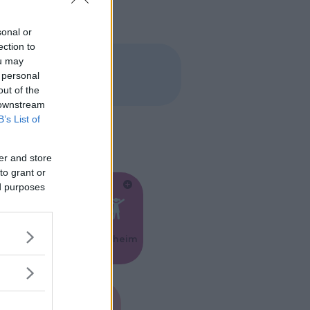
sonal or
ection to
ou may
 personal
out of the
 downstream
B’s List of
er and store
to grant or
ed purposes
Feste
Kinderheim