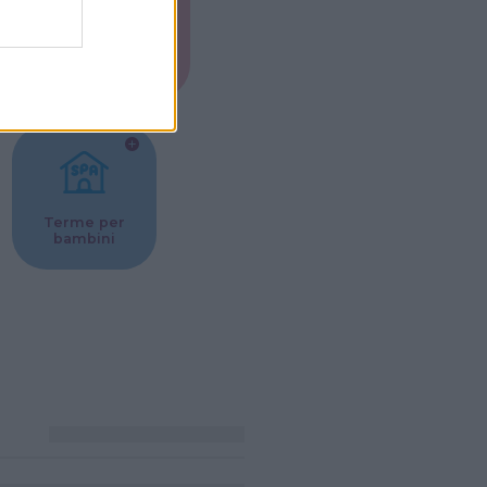
Musei per
ne
bambini
Terme per
bambini