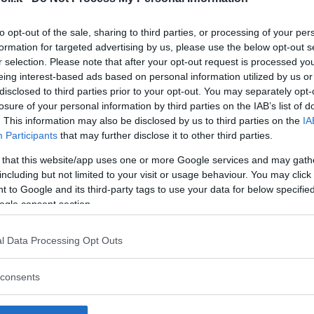
to opt-out of the sale, sharing to third parties, or processing of your per
formation for targeted advertising by us, please use the below opt-out s
r selection. Please note that after your opt-out request is processed y
Commenti
eing interest-based ads based on personal information utilized by us or
SHARE
disclosed to third parties prior to your opt-out. You may separately opt-
losure of your personal information by third parties on the IAB’s list of
. This information may also be disclosed by us to third parties on the
IA
Participants
that may further disclose it to other third parties.
strutture
 that this website/app uses one or more Google services and may gath
including but not limited to your visit or usage behaviour. You may click 
 to Google and its third-party tags to use your data for below specifi
ogle consent section.
l
Corsi di Lingua
Laboratori
l Data Processing Opt Outs
Asili Nido
per bambini
creativi per
bambini
consents