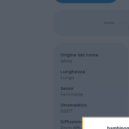
SHARE
Origine del nome
latina
Lunghezza
Lungo
Sesso
Femminile
Onomastico
05/07
Diffusione
Poco diffuso
bambinopol