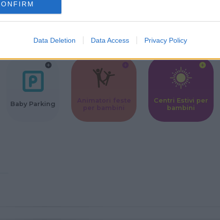
CONFIRM
Corsi Sportivi
Ludoteca per
Scuole Mater
per bambini
bambini
Data Deletion
Data Access
Privacy Policy
Animatori feste
Centri Estivi per
Baby Parking
per bambini
bambini