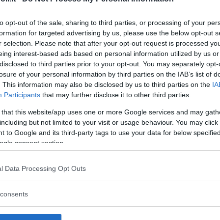
to opt-out of the sale, sharing to third parties, or processing of your per
formation for targeted advertising by us, please use the below opt-out s
r selection. Please note that after your opt-out request is processed y
Commenti
eing interest-based ads based on personal information utilized by us or
SHARE
disclosed to third parties prior to your opt-out. You may separately opt-
losure of your personal information by third parties on the IAB’s list of
. This information may also be disclosed by us to third parties on the
IA
Participants
that may further disclose it to other third parties.
strutture
 that this website/app uses one or more Google services and may gath
including but not limited to your visit or usage behaviour. You may click 
 to Google and its third-party tags to use your data for below specifi
ogle consent section.
l
Corsi di Lingua
Laboratori
l Data Processing Opt Outs
Asili Nido
per bambini
creativi per
bambini
consents