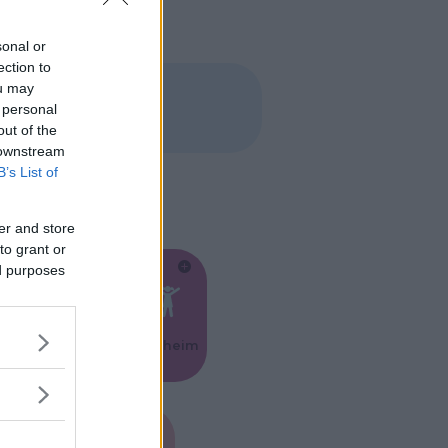
sonal or
ection to
ou may
 personal
out of the
 downstream
B’s List of
er and store
to grant or
ed purposes
Feste
Kinderheim