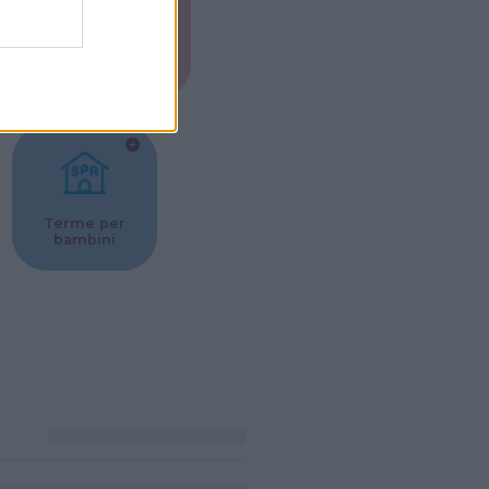
Musei per
ne
bambini
Terme per
bambini