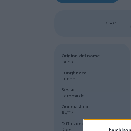
SHARE
Origine del nome
latina
Lunghezza
Lungo
Sesso
Femminile
Onomastico
18/07
Diffusione
Raro
bambinopol