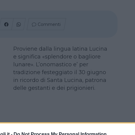
Commenti
Proviene dalla lingua latina Lucina
e significa «splendore o bagliore
lunare». L’onomastico e’ per
tradizione festeggiato il 30 giugno
in ricordo di Santa Lucina, patrona
delle gestanti e dei prigionieri.
i.it -
Do Not Process My Personal Information