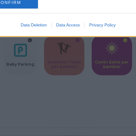
CONFIRM
Corsi Sportivi
Ludoteca per
Scuole Mater
per bambini
bambini
Data Deletion
Data Access
Privacy Policy
Animatori feste
Centri Estivi per
Baby Parking
per bambini
bambini