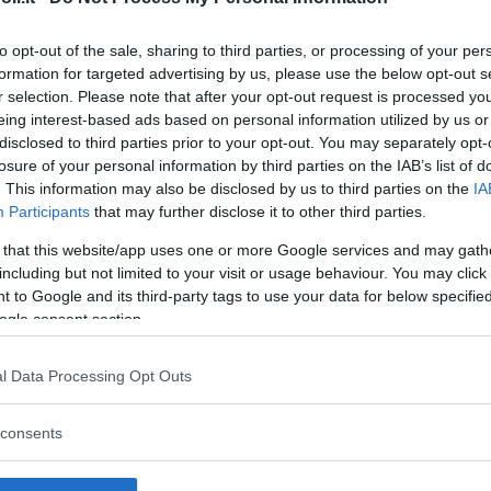
to opt-out of the sale, sharing to third parties, or processing of your per
formation for targeted advertising by us, please use the below opt-out s
r selection. Please note that after your opt-out request is processed y
Commenti
eing interest-based ads based on personal information utilized by us or
SHARE
disclosed to third parties prior to your opt-out. You may separately opt-
losure of your personal information by third parties on the IAB’s list of
. This information may also be disclosed by us to third parties on the
IA
Participants
that may further disclose it to other third parties.
strutture
 that this website/app uses one or more Google services and may gath
including but not limited to your visit or usage behaviour. You may click 
 to Google and its third-party tags to use your data for below specifi
ogle consent section.
l
Corsi di Lingua
Laboratori
l Data Processing Opt Outs
Asili Nido
per bambini
creativi per
bambini
consents