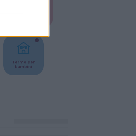
Musei per
ne
bambini
Terme per
bambini