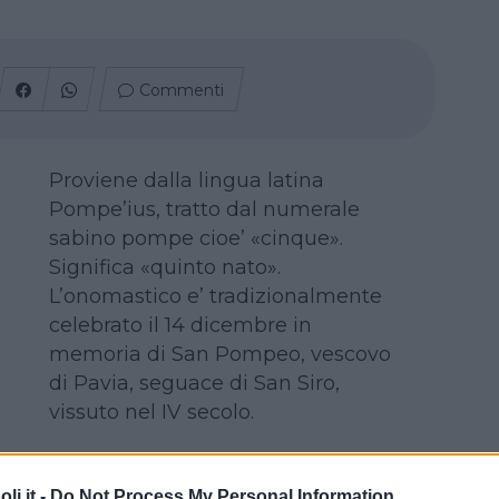
Commenti
Proviene dalla lingua latina
Pompe’ius, tratto dal numerale
sabino pompe cioe’ «cinque».
Significa «quinto nato».
L’onomastico e’ tradizionalmente
celebrato il 14 dicembre in
memoria di San Pompeo, vescovo
di Pavia, seguace di San Siro,
vissuto nel IV secolo.
i.it -
Do Not Process My Personal Information