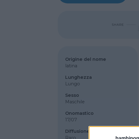
SHARE
Origine del nome
latina
Lunghezza
Lungo
Sesso
Maschile
Onomastico
17/07
Diffusione
Raro
bambinopol