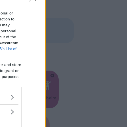
sonal or
ection to
ou may
 personal
out of the
 downstream
B’s List of
er and store
to grant or
ed purposes
Feste
Kinderheim