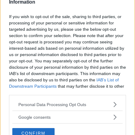
Information
If you wish to opt-out of the sale, sharing to third parties, or
processing of your personal or sensitive information for
targeted advertising by us, please use the below opt-out
Kinderheim
section to confirm your selection. Please note that after your
opt-out request is processed you may continue seeing
interest-based ads based on personal information utilized by
us or personal information disclosed to third parties prior to
your opt-out. You may separately opt-out of the further
disclosure of your personal information by third parties on the
IAB’s list of downstream participants. This information may
Baby Sitter
also be disclosed by us to third parties on the
IAB’s List of
Downstream Participants
that may further disclose it to other
third parties.
Please note that this website/app uses one or more Google
Personal Data Processing Opt Outs
services and may gather and store information including but
not limited to your visit or usage behaviour. You may click to
Parchi
Google consents
grant or deny consent to Google and its third-party tags to
use your data for below specified purposes in below Google
CONFIRM
consent section.