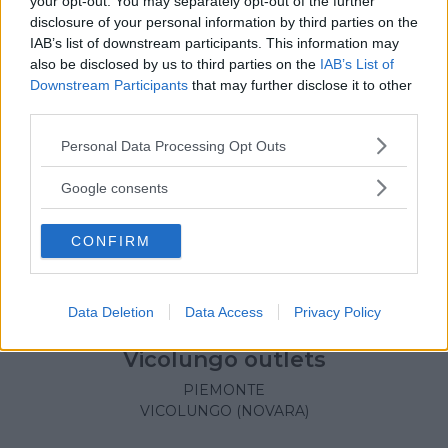
your opt-out. You may separately opt-out of the further
VERRONE (BIELLA)
disclosure of your personal information by third parties on the
IAB’s list of downstream participants. This information may
also be disclosed by us to third parties on the
IAB’s List of
Downstream Participants
that may further disclose it to other
third parties.
Please note that this website/app uses one or more Google
Personal Data Processing Opt Outs
services and may gather and store information including but
not limited to your visit or usage behaviour. You may click to
Google consents
grant or deny consent to Google and its third-party tags to
use your data for below specified purposes in below Google
CONFIRM
consent section.
Data Deletion
Data Access
Privacy Policy
OUTLET
•
ABBIGLIAMENTO
•
CALZATURE
•
ACCESSORI
Vicolungo outlets
PIEMONTE
VICOLUNGO (NOVARA)