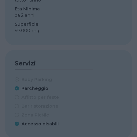
tutto l’anno
Eta Minima
da 2 anni
Superficie
97.000 mq
Servizi
Baby Parking
Parcheggio
Affitto per feste
Bar ristorazione
Zona PicNic
Accesso disabili