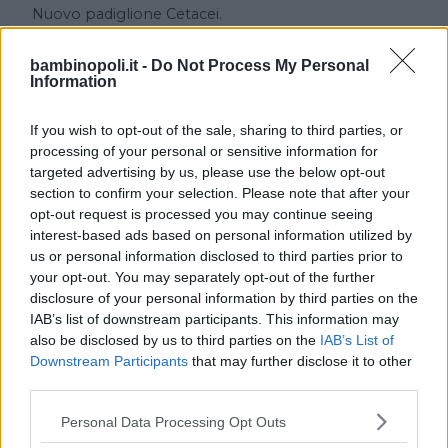
Nuovo padiglione Cetacei.
Servizi Accessori
bambinopoli.it -
Do Not Process My Personal
Information
I servizi accessori comprendono il guardaroba.
If you wish to opt-out of the sale, sharing to third parties, or
processing of your personal or sensitive information for
Servizi ristorazione
targeted advertising by us, please use the below opt-out
section to confirm your selection. Please note that after your
opt-out request is processed you may continue seeing
All’interno dell’Acquario è disponibile un bar.
interest-based ads based on personal information utilized by
Accesso è facilitato per i disabili.
us or personal information disclosed to third parties prior to
your opt-out. You may separately opt-out of the further
Collegamenti
disclosure of your personal information by third parties on the
IAB’s list of downstream participants. This information may
also be disclosed by us to third parties on the
IAB’s List of
Auto: autostrada A7 Milano-Genova, uscita Genova
Downstream Participants
that may further disclose it to other
Ovest,proseguire per Porto Antico;
third parties.
Mezzi pubblici: treno: Genova P.ta Principe e bus
per Porto Antico.
Please note that this website/app uses one or more Google
Personal Data Processing Opt Outs
services and may gather and store information including but