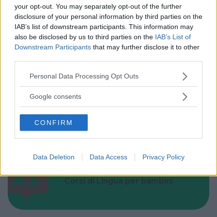
Cerca altre strutture
your opt-out. You may separately opt-out of the further
disclosure of your personal information by third parties on the
IAB’s list of downstream participants. This information may
also be disclosed by us to third parties on the
IAB’s List of
Downstream Participants
that may further disclose it to other
Alberghi
third parties.
Please note that this website/app uses one or more Google
Personal Data Processing Opt Outs
services and may gather and store information including but
not limited to your visit or usage behaviour. You may click to
Google consents
grant or deny consent to Google and its third-party tags to
Valigie per il Parto
use your data for below specified purposes in below Google
CONFIRM
consent section.
Data Deletion
Data Access
Privacy Policy
Corsi di Lingua per bambini