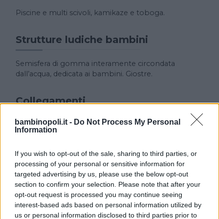
Piscine e multi scivoli, kamikaze e toboga.
Strutture ludiche bambini
Semisfera di gomma interamente circondata
dall’acqua, dedicata ai bambini. Giostre.
Collegamenti
bambinopoli.it -
Do Not Process My Personal
Stazione Fs, Arzachena: fermata bus, Km 1
Information
aeroporto Olbia
If you wish to opt-out of the sale, sharing to third parties, or
processing of your personal or sensitive information for
targeted advertising by us, please use the below opt-out
section to confirm your selection. Please note that after your
opt-out request is processed you may continue seeing
interest-based ads based on personal information utilized by
us or personal information disclosed to third parties prior to