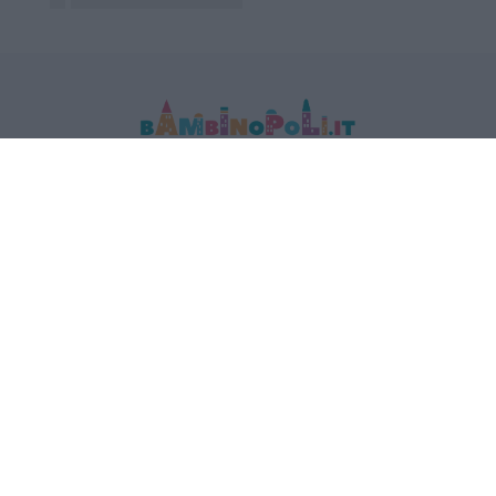
MEDIA DATA FACTORY SRL
Indirizzo: Via Trieste 1/A- 35121 Padova
P.IVA e CF: 09595010969
E-mail:
info@bambinopoli.it
Navigazione
Concepire