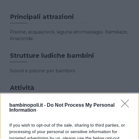
Principali attrazioni
Piscine, acquascivoli, laguna idromassagio. Kamikaze,
Anaconda.
Strutture ludiche bambini
Scivoli e piscine per bambini.
Attività
Aquapiper seleziona spettacoli e attrazioni da tutto il
bambinopoli.it -
Do Not Process My Personal
mondo.
Information
If you wish to opt-out of the sale, sharing to third parties, or
Collegamenti
processing of your personal or sensitive information for
targeted advertising by us, please use the below opt-out