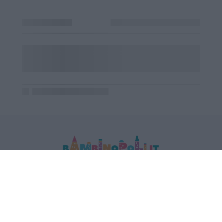
MEDIA DATA FACTORY SRL
Indirizzo: Via Trieste 1/A- 35121 Padova
P.IVA e CF: 09595010969
E-mail:
info@bambinopoli.it