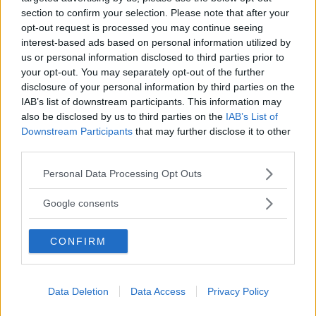
In auto. A24 Roma l’Aquila, uscita Tivoli; In treno:
section to confirm your selection. Please note that after your
stazione FS di Guidonia.
opt-out request is processed you may continue seeing
interest-based ads based on personal information utilized by
us or personal information disclosed to third parties prior to
your opt-out. You may separately opt-out of the further
disclosure of your personal information by third parties on the
IAB’s list of downstream participants. This information may
also be disclosed by us to third parties on the
IAB’s List of
Downstream Participants
that may further disclose it to other
Cerca altre strutture
third parties.
Please note that this website/app uses one or more Google
Personal Data Processing Opt Outs
services and may gather and store information including but
not limited to your visit or usage behaviour. You may click to
Google consents
Alberghi
grant or deny consent to Google and its third-party tags to
use your data for below specified purposes in below Google
CONFIRM
consent section.
Data Deletion
Data Access
Privacy Policy
Valigie per il Parto