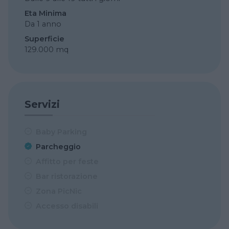
Eta Minima
Da 1 anno
Superficie
129.000 mq
Servizi
Baby Parking
Parcheggio
Affitto per feste
Bar ristorazione
Zona PicNic
Accesso disabili