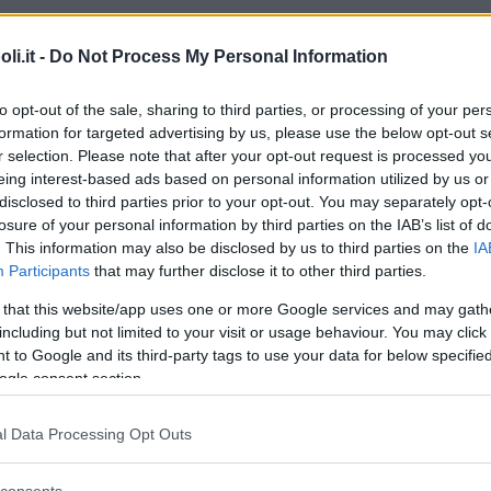
i.it -
Do Not Process My Personal Information
to opt-out of the sale, sharing to third parties, or processing of your per
Commenti
formation for targeted advertising by us, please use the below opt-out s
r selection. Please note that after your opt-out request is processed y
eing interest-based ads based on personal information utilized by us or
disclosed to third parties prior to your opt-out. You may separately opt-
losure of your personal information by third parties on the IAB’s list of
Commento
. This information may also be disclosed by us to third parties on the
IA
Participants
that may further disclose it to other third parties.
Ampi spazi verdi e attrazioni.
 that this website/app uses one or more Google services and may gath
including but not limited to your visit or usage behaviour. You may click 
Principali attrazioni
 to Google and its third-party tags to use your data for below specifi
ogle consent section.
Piscine, idromassaggi, solarium. Idrotubo,
idroscivolo, scivolomulticorsie.
LOST WORLD
,
l Data Processing Opt Outs
parco secolare di 20.000 mq dedicato ai
dinosauri e agli uomini primitivi.