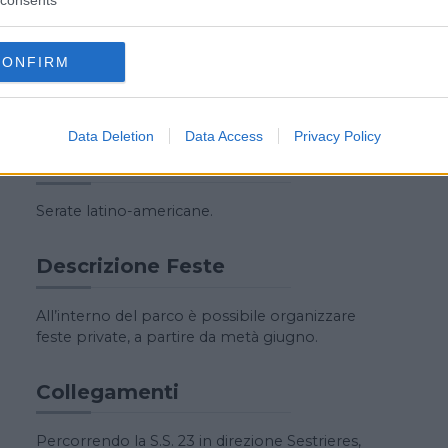
consents
Strutture ludiche bambini
CONFIRM
Ampia area divertimento dedicata ai più
piccoli.
Data Deletion
Data Access
Privacy Policy
Attività
Serate latino-americane.
Descrizione Feste
All’interno del parco è possibile organizzare
feste private, a partire da metà giugno.
Collegamenti
Percorrendo la S.S. 23 in direzione Sestrieres,