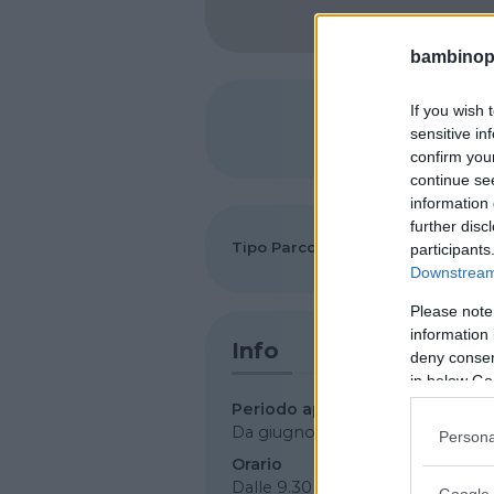
bambinopol
If you wish 
SHARE
sensitive in
confirm you
continue se
information 
further disc
Tipo Parco
Parco acquatico
participants
Downstream 
Please note
information 
Info
deny consent
in below Go
Periodo apertura
Da giugno a settembre
Persona
Orario
Dalle 9.30 alle 18