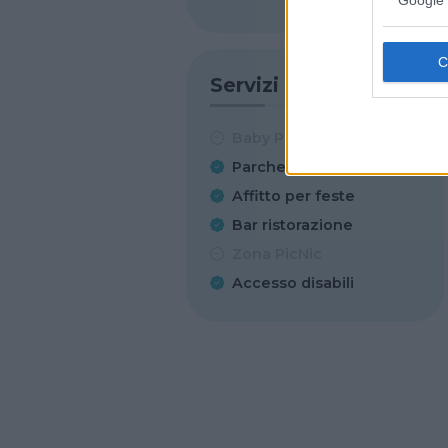
Google 
Servizi
Baby Parking
Parcheggio
Affitto per feste
Bar ristorazione
Zona PicNic
Accesso disabili