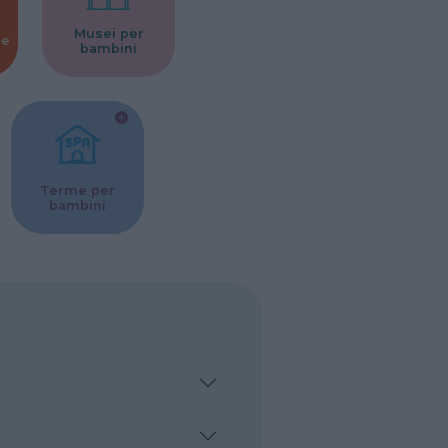
Musei per
ne
bambini
Terme per
bambini