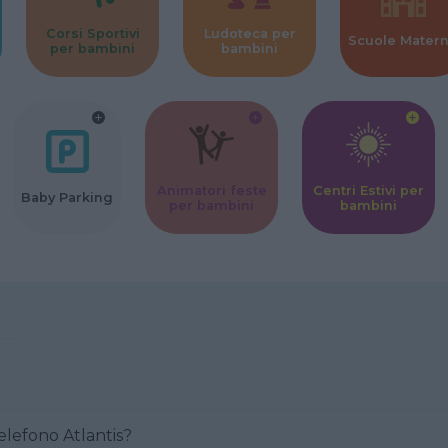
Corsi Sportivi
Ludoteca per
Scuole Mater
per bambini
bambini
Animatori feste
Centri Estivi per
Baby Parking
per bambini
bambini
Come posso contattare al telefono Atlantis?