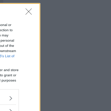
sonal or
ection to
ou may
 personal
out of the
 downstream
B’s List of
er and store
to grant or
ed purposes