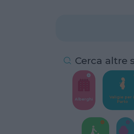
Cerca altre 
Valigie per i
Alberghi
Parto