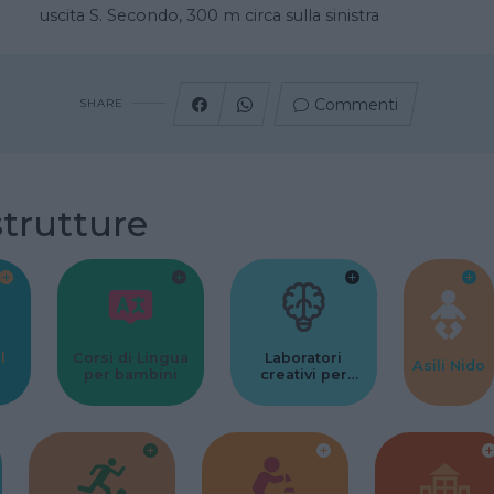
uscita S. Secondo, 300 m circa sulla sinistra
Commenti
SHARE
strutture
l
Corsi di Lingua
Laboratori
Asili Nido
per bambini
creativi per
bambini