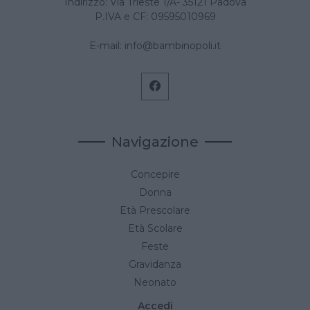
Indirizzo: Via Trieste 1/A- 35121 Padova
P.IVA e CF: 09595010969
E-mail:
info@bambinopoli.it
Navigazione
Concepire
Donna
Età Prescolare
Età Scolare
Feste
Gravidanza
Neonato
Accedi