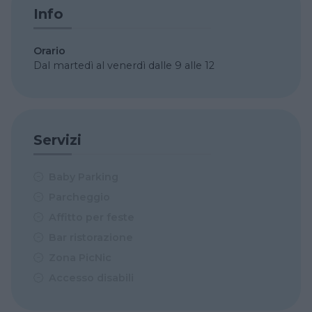
Info
Orario
Dal martedì al venerdì dalle 9 alle 12
Servizi
Baby Parking
Parcheggio
Affitto per feste
Bar ristorazione
Zona PicNic
Accesso disabili