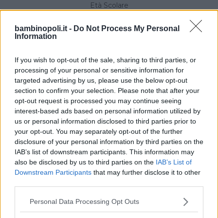
Età Scolare
Feste
bambinopoli.it -
Do Not Process My Personal
Gravidanza
Information
Neonato
Accedi
If you wish to opt-out of the sale, sharing to third parties, or
processing of your personal or sensitive information for
targeted advertising by us, please use the below opt-out
Link utili
section to confirm your selection. Please note that after your
opt-out request is processed you may continue seeing
interest-based ads based on personal information utilized by
Privacy Policy
us or personal information disclosed to third parties prior to
Cookie Policy
your opt-out. You may separately opt-out of the further
disclosure of your personal information by third parties on the
;
IAB’s list of downstream participants. This information may
also be disclosed by us to third parties on the
IAB’s List of
Downstream Participants
that may further disclose it to other
third parties.
Please note that this website/app uses one or more Google
Personal Data Processing Opt Outs
services and may gather and store information including but