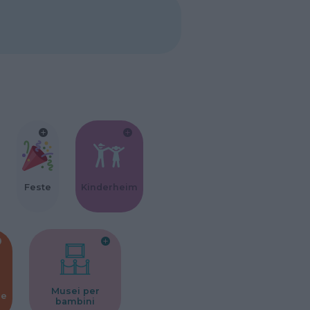
Feste
Kinderheim
Musei per
ne
bambini