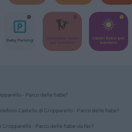
Animatori feste
Centri Estivi per
Baby Parking
per bambini
bambini
ello di Gropparello - Parco delle fiabe?
Come posso contattare al telefono Castello di Gropparello - Parco delle fiabe?
are Castello di Gropparello - Parco delle fiabe via fax?