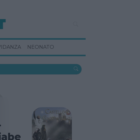
VIDANZA
NEONATO
-
iabe