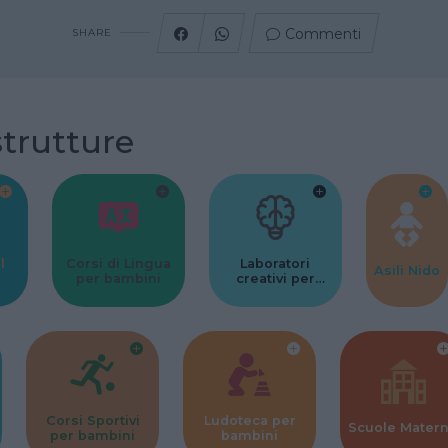
Commenti
SHARE
strutture
l
Corsi di Lingua
Laboratori
Asili Nido
per bambini
creativi per
bambini
Corsi Sportivi
Ludoteca per
Scuole Mater
per bambini
bambini