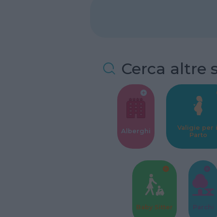
Cerca altre 
Valigie per i
Alberghi
Parto
Baby Sitter
Parchi