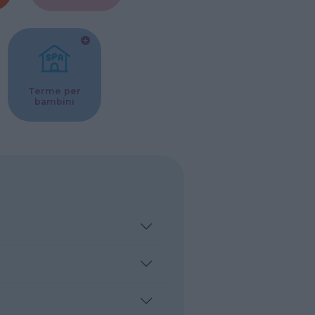
Terme per
bambini