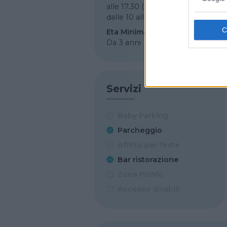
alle 17.30 (primavera-estate),
dalle 10 alle 15.30 (autunno)
Eta Minima
Da 3 anni
Servizi
Baby Parking
Parcheggio
Affitto per feste
Bar ristorazione
Zona PicNic
Accesso disabili