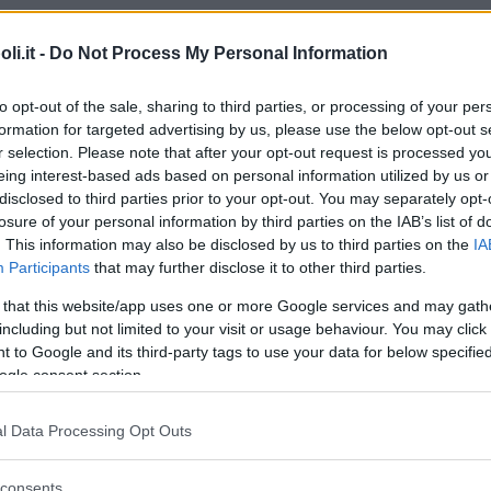
i.it -
Do Not Process My Personal Information
to opt-out of the sale, sharing to third parties, or processing of your per
Commenti
formation for targeted advertising by us, please use the below opt-out s
r selection. Please note that after your opt-out request is processed y
eing interest-based ads based on personal information utilized by us or
disclosed to third parties prior to your opt-out. You may separately opt-
losure of your personal information by third parties on the IAB’s list of
Commento
. This information may also be disclosed by us to third parties on the
IA
Participants
that may further disclose it to other third parties.
Spelndido castello all’interno del quale
 that this website/app uses one or more Google services and may gath
vengono svolte diverse attività.
including but not limited to your visit or usage behaviour. You may click 
 to Google and its third-party tags to use your data for below specifi
Attivita didattiche
ogle consent section.
Attività didattiche, attività integrative, visite
l Data Processing Opt Outs
guidate anche in lingua straniera.
consents