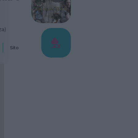
za)
Sito