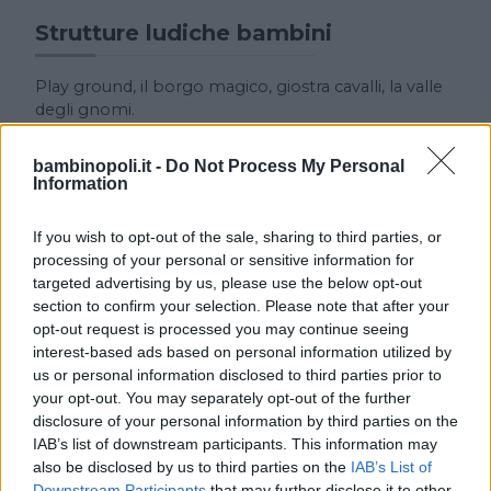
Strutture ludiche bambini
Play ground, il borgo magico, giostra cavalli, la valle
degli gnomi.
bambinopoli.it -
Do Not Process My Personal
Collegamenti
Information
Auto : A14 Adriatica, uscita Rimini.
If you wish to opt-out of the sale, sharing to third parties, or
processing of your personal or sensitive information for
targeted advertising by us, please use the below opt-out
section to confirm your selection. Please note that after your
opt-out request is processed you may continue seeing
interest-based ads based on personal information utilized by
us or personal information disclosed to third parties prior to
your opt-out. You may separately opt-out of the further
Cerca altre strutture
disclosure of your personal information by third parties on the
IAB’s list of downstream participants. This information may
also be disclosed by us to third parties on the
IAB’s List of
Downstream Participants
that may further disclose it to other