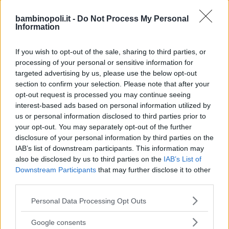
organizzate per i piccoli visitatori del parco.
bambinopoli.it -
Do Not Process My Personal
Information
Animazione
If you wish to opt-out of the sale, sharing to third parties, or
L’affascinante mondo dei rettili, il volo silenzioso del
processing of your personal or sensitive information for
gufo, i colori dei pappagalli: a tu per tu con il mondo
targeted advertising by us, please use the below opt-out
animale per vivere emozioni uniche.
section to confirm your selection. Please note that after your
opt-out request is processed you may continue seeing
interest-based ads based on personal information utilized by
Servizi
us or personal information disclosed to third parties prior to
your opt-out. You may separately opt-out of the further
Parcheggio gratuito, ristorante/self service, aree Pic-
disclosure of your personal information by third parties on the
nic.
IAB’s list of downstream participants. This information may
also be disclosed by us to third parties on the
IAB’s List of
Downstream Participants
that may further disclose it to other
Descrizione Feste
third parties.
Please note that this website/app uses one or more Google
E’ possibile organizzare feste di compleanno con
Personal Data Processing Opt Outs
services and may gather and store information including but
giochi sulla natura.
not limited to your visit or usage behaviour. You may click to
Google consents