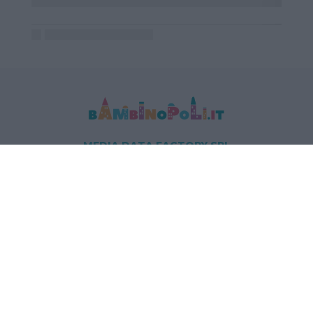
MEDIA DATA FACTORY SRL
Indirizzo: Via Trieste 1/A- 35121 Padova
P.IVA e CF: 09595010969
E-mail:
info@bambinopoli.it
Navigazione