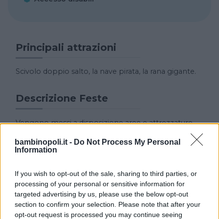
Principali attrazioni
Scivolo doppio salto, la nave pirata, la rana gigante.
Descrizione Feste
Vengono messi a disposizione aree e attrezzature
per organizzazione feste. A richiesta catering.
bambinopoli.it -
Do Not Process My Personal
Information
Collegamenti
If you wish to opt-out of the sale, sharing to third parties, or
Autostrada uscita Roma Nord, Raccordo Anulare
processing of your personal or sensitive information for
uscita 26 dir.Latina
targeted advertising by us, please use the below opt-out
section to confirm your selection. Please note that after your
opt-out request is processed you may continue seeing