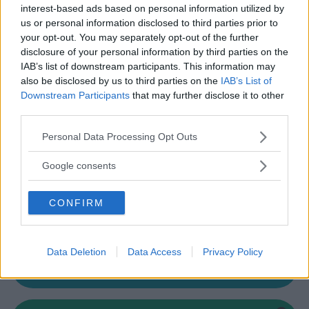
interest-based ads based on personal information utilized by
us or personal information disclosed to third parties prior to
your opt-out. You may separately opt-out of the further
disclosure of your personal information by third parties on the
IAB’s list of downstream participants. This information may
also be disclosed by us to third parties on the
IAB’s List of
Cerca altre strutture
Downstream Participants
that may further disclose it to other
third parties.
Please note that this website/app uses one or more Google
Personal Data Processing Opt Outs
services and may gather and store information including but
Alberghi
not limited to your visit or usage behaviour. You may click to
Google consents
grant or deny consent to Google and its third-party tags to
use your data for below specified purposes in below Google
CONFIRM
consent section.
Valigie per il Parto
Data Deletion
Data Access
Privacy Policy