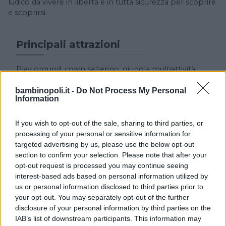
ludico da vivere in libertà e in tutta sicurezza per scoprire
e scoprirsi.
Principali attrazioni
Play ground, cown salterino, giungla multiattività.
bambinopoli.it -
Do Not Process My Personal
Strutture ludiche bambini
Information
Spazio gioco appositamente attrezzato e studiato
If you wish to opt-out of the sale, sharing to third parties, or
per i bambini dai 6 ai 18 mesi, per far vivere anche ai
processing of your personal or sensitive information for
più piccoli fantastiche e magiche avventure in totale
targeted advertising by us, please use the below opt-out
sicurezza.
section to confirm your selection. Please note that after your
opt-out request is processed you may continue seeing
interest-based ads based on personal information utilized by
Servizi
us or personal information disclosed to third parties prior to
your opt-out. You may separately opt-out of the further
Feste per bambini, possibilità di pranzare e cena re
disclosure of your personal information by third parties on the
con pacchetti che includono fino a 6 ore di gioco
IAB’s list of downstream participants. This information may