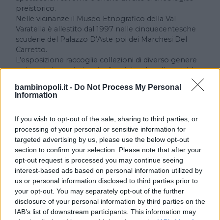
preistorico.
Nelle vicinanze il Museo Etnografico della Val
Varatella è allestito dal 1997 nelle cinquecentesche
scuderie del Palazzo D’Aste poi dei Marchesi Del
Carretto.
L’esposizione raccoglie collezioni di diverso genere
attinenti ai mestieri agricoli, artigianali e alle attività
domestiche praticati anticamente nella Val Varatela.
bambinopoli.it -
Do Not Process My Personal
Information
If you wish to opt-out of the sale, sharing to third parties, or
processing of your personal or sensitive information for
targeted advertising by us, please use the below opt-out
section to confirm your selection. Please note that after your
opt-out request is processed you may continue seeing
Cerca altre strutture
interest-based ads based on personal information utilized by
us or personal information disclosed to third parties prior to
your opt-out. You may separately opt-out of the further
disclosure of your personal information by third parties on the
IAB’s list of downstream participants. This information may
Alberghi