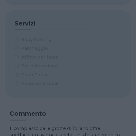
Servizi
Baby Parking
Parcheggio
Affitto per feste
Bar ristorazione
Zona PicNic
Accesso disabili
Commento
Il complesso delle grotte di Toirano offre
spettacolari caverne e anche un sito archeologico