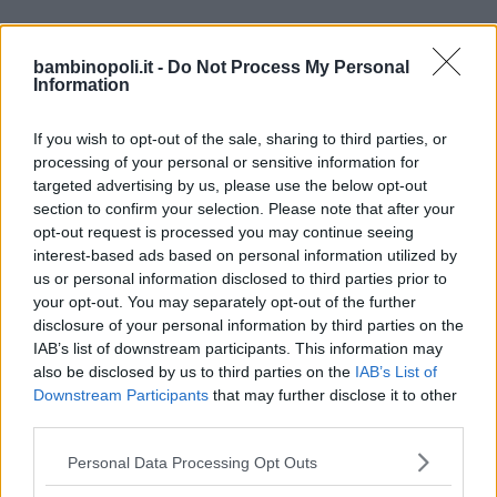
Attività
bambinopoli.it -
Do Not Process My Personal
Information
Organizzazione di centri estivi.
If you wish to opt-out of the sale, sharing to third parties, or
Descrizione Baby Parking
processing of your personal or sensitive information for
targeted advertising by us, please use the below opt-out
section to confirm your selection. Please note that after your
Presso la Laguna Bimbi con servizio di mini club e
opt-out request is processed you may continue seeing
babyparking gratuito.
interest-based ads based on personal information utilized by
us or personal information disclosed to third parties prior to
Descrizione Feste
your opt-out. You may separately opt-out of the further
disclosure of your personal information by third parties on the
IAB’s list of downstream participants. This information may
Organizzazione feste di compleanno, anche con
also be disclosed by us to third parties on the
IAB’s List of
animazione e catering. A richiesta possibilità di avere
Downstream Participants
that may further disclose it to other
spettacolo di burattini.
third parties.
Please note that this website/app uses one or more Google
Personal Data Processing Opt Outs
services and may gather and store information including but