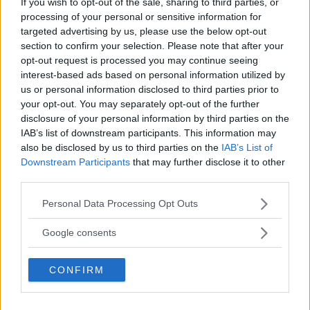
If you wish to opt-out of the sale, sharing to third parties, or
processing of your personal or sensitive information for
Collegamenti
targeted advertising by us, please use the below opt-out
section to confirm your selection. Please note that after your
opt-out request is processed you may continue seeing
Comune di Gandosso
interest-based ads based on personal information utilized by
6 Km dall’uscita Autostrada A4 Grumello
us or personal information disclosed to third parties prior to
– Telgate – 600 slm. vista panoramica
your opt-out. You may separately opt-out of the further
sul Lago d’ Iseo.
disclosure of your personal information by third parties on the
IAB’s list of downstream participants. This information may
also be disclosed by us to third parties on the
IAB’s List of
Downstream Participants
that may further disclose it to other
third parties.
Please note that this website/app uses one or more Google
Personal Data Processing Opt Outs
services and may gather and store information including but
Cerca altre strutture
not limited to your visit or usage behaviour. You may click to
Google consents
grant or deny consent to Google and its third-party tags to
use your data for below specified purposes in below Google
CONFIRM
consent section.
Alberghi