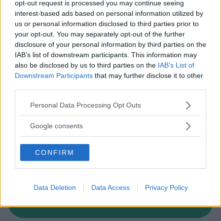
opt-out request is processed you may continue seeing
Cerca altre strutture
interest-based ads based on personal information utilized by
us or personal information disclosed to third parties prior to
your opt-out. You may separately opt-out of the further
disclosure of your personal information by third parties on the
Alberghi
IAB’s list of downstream participants. This information may
also be disclosed by us to third parties on the
IAB’s List of
Downstream Participants
that may further disclose it to other
third parties.
Please note that this website/app uses one or more Google
Personal Data Processing Opt Outs
services and may gather and store information including but
Valigie per il Parto
not limited to your visit or usage behaviour. You may click to
Google consents
grant or deny consent to Google and its third-party tags to
use your data for below specified purposes in below Google
CONFIRM
consent section.
Data Deletion
Data Access
Privacy Policy
Corsi di Lingua per bambini