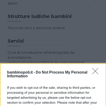
alberi.
Strutture ludiche bambini
Percorso zero e percorso pratica.
Servizi
Corsi di introduzione all’arrampicata (su
prenotazione.
Lezioni singole e collettive (su prenotazione).
Salite assistite.
bambinopoli.it -
Do Not Process My Personal
Information
If you wish to opt-out of the sale, sharing to third parties, or
processing of your personal or sensitive information for
targeted advertising by us, please use the below opt-out
section to confirm your selection. Please note that after your