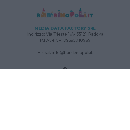
MEDIA DATA FACTORY SRL
Indirizzo: Via Trieste 1/A- 35121 Padova
P.IVA e CF: 09595010969
E-mail:
info@bambinopoli.it
Navigazione
Concepire
Donna
Età Prescolare
Età Scolare