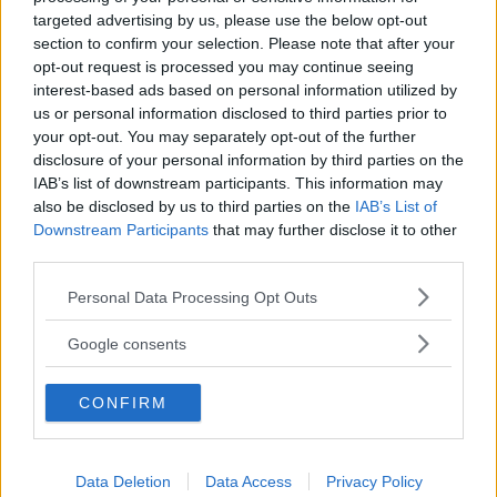
In auto: autostrada A25, da Roma uscita Torre dei
targeted advertising by us, please use the below opt-out
Passeri, da Pescara uscita Pescara Nord, proseguire
section to confirm your selection. Please note that after your
poi lungo la SS per Penne.
opt-out request is processed you may continue seeing
interest-based ads based on personal information utilized by
us or personal information disclosed to third parties prior to
your opt-out. You may separately opt-out of the further
disclosure of your personal information by third parties on the
IAB’s list of downstream participants. This information may
also be disclosed by us to third parties on the
IAB’s List of
Downstream Participants
that may further disclose it to other
third parties.
Cerca altre strutture
Please note that this website/app uses one or more Google
Personal Data Processing Opt Outs
services and may gather and store information including but
not limited to your visit or usage behaviour. You may click to
Google consents
grant or deny consent to Google and its third-party tags to
Alberghi
use your data for below specified purposes in below Google
CONFIRM
consent section.
Data Deletion
Data Access
Privacy Policy