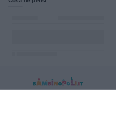
Cosa ne pensi
MEDIA DATA FACTORY SRL
Indirizzo: Via Trieste 1/A- 35121 Padova
P.IVA e CF: 09595010969