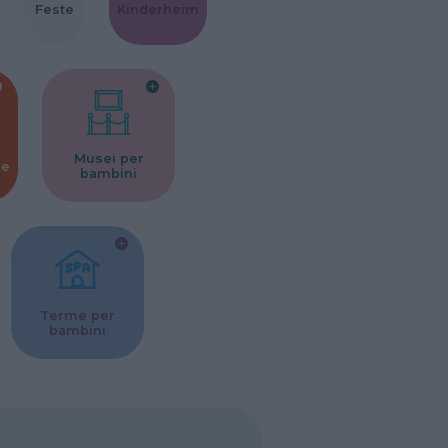
Feste
Kinderheim
Musei per
ne
bambini
Terme per
bambini