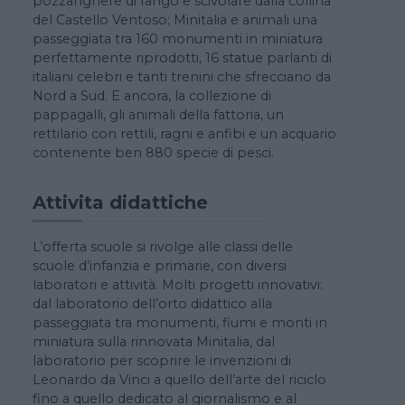
pozzanghere di fango e scivolare dalla collina
del Castello Ventoso; Minitalia e animali una
passeggiata tra 160 monumenti in miniatura
perfettamente riprodotti, 16 statue parlanti di
italiani celebri e tanti trenini che sfrecciano da
Nord a Sud. E ancora, la collezione di
pappagalli, gli animali della fattoria, un
rettilario con rettili, ragni e anfibi e un acquario
contenente ben 880 specie di pesci.
Attivita didattiche
L’offerta scuole si rivolge alle classi delle
scuole d’infanzia e primarie, con diversi
laboratori e attività. Molti progetti innovativi:
dal laboratorio dell’orto didattico alla
passeggiata tra monumenti, fiumi e monti in
miniatura sulla rinnovata Minitalia, dal
laboratorio per scoprire le invenzioni di
Leonardo da Vinci a quello dell’arte del riciclo
fino a quello dedicato al giornalismo e al