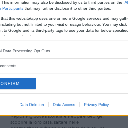
. This information may also be disclosed by us to third parties on the
IA
Principali attrazioni
Participants
that may further disclose it to other third parties.
 that this website/app uses one or more Google services and may gath
Leolandia è il secondo parco italiano nella
including but not limited to your visit or usage behaviour. You may click 
classifica di Tripadvisor e il luogo ideale per il
 to Google and its third-party tags to use your data for below specifi
divertimento di tutta la famiglia. Immerso in
ogle consent section.
un grande parco verde a soli 30 minuti da
Milano e 10 da Bergamo, offre 40 attrazioni
adatte a tutte le età distribuite in sei aree
l Data Processing Opt Outs
tematiche: Expo 1906, ispirata ai parchi di
divertimento di inizio secolo; Terre di
consents
Leonardo, alla scoperta del genio di Leonardo
da Vinci attraverso le giostre ispirate alle sue
invenzioni più famose come le biciclette
CONFIRM
volanti, la vite aerea e le rapide di un fiume;
Riva dei Pirati offre arrembaggi, botti rotanti,
animali marini e pirati sempre in vena di far
festa; Cowboy Town richiama le atmosfere
Data Deletion
Data Access
Privacy Policy
degli spaghetti western all’italiana; Il Mondo di
Peppa Pig dove incontrare Peppa e George,
scoprire la loro casa, saltare nelle