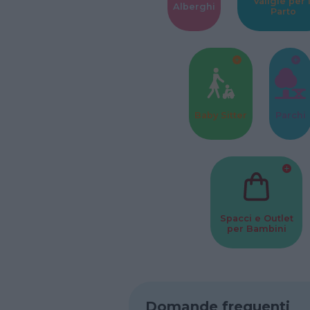
Valigie per i
Alberghi
Parto
Baby Sitter
Parchi
Spacci e Outlet
per Bambini
Domande frequenti