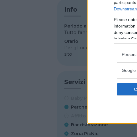
participants
Info
Downstream 
Please note
Periodo apertura
information 
Tutto l’anno
deny consent
in below Go
Orario
Per gli orari e i prezzi visita il
sito
Persona
Google 
Servizi
Baby Parking
Parcheggio
Affitto per feste
Bar ristorazione
Zona PicNic