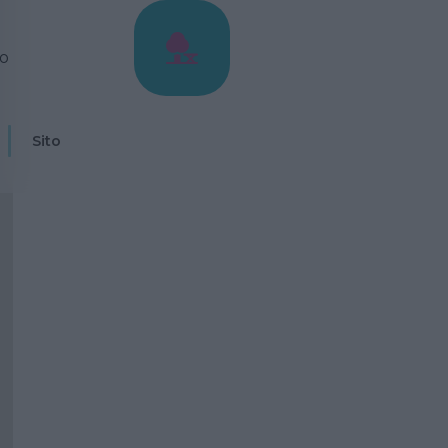
io
Sito