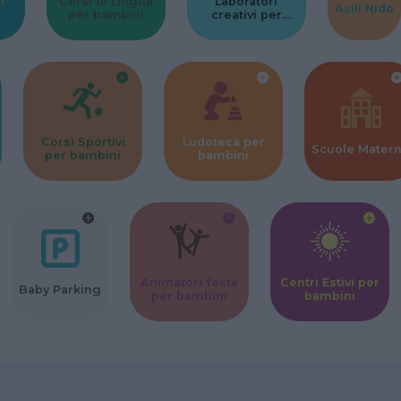
l
Corsi di Lingua
Laboratori
Asili Nido
per bambini
creativi per
bambini
Corsi Sportivi
Ludoteca per
Scuole Mater
per bambini
bambini
Animatori feste
Centri Estivi per
Baby Parking
per bambini
bambini