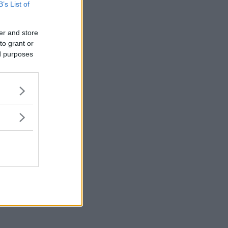
B’s List of
er and store
to grant or
ed purposes