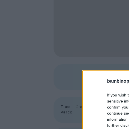
SHARE
bambinopol
If you wish 
sensitive in
Tipo
Parco di divertimento
confirm you
Parco
•
Parco faunistico
continue se
information 
further disc