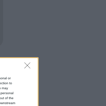
sonal or
ection to
ou may
 personal
out of the
 downstream