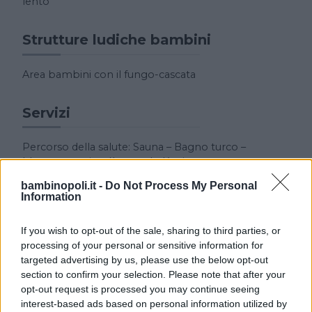
lento”
Strutture ludiche bambini
Area bambini con il fungo-cascata
Servizi
Percorso della salute: Sauna – Bagno turco –
Idromassaggio – Il metodo Kneipp.
bambinopoli.it -
Do Not Process My Personal
Information
Descrizione Feste
If you wish to opt-out of the sale, sharing to third parties, or
Organizzazione feste e torte per compleanni.
processing of your personal or sensitive information for
targeted advertising by us, please use the below opt-out
section to confirm your selection. Please note that after your
opt-out request is processed you may continue seeing
interest-based ads based on personal information utilized by