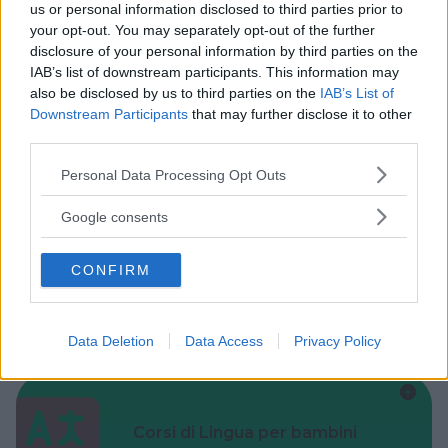
us or personal information disclosed to third parties prior to
your opt-out. You may separately opt-out of the further
disclosure of your personal information by third parties on the
Cerca altre strutture
IAB’s list of downstream participants. This information may
also be disclosed by us to third parties on the
IAB’s List of
Downstream Participants
that may further disclose it to other
third parties.
Alberghi
Please note that this website/app uses one or more Google
Personal Data Processing Opt Outs
services and may gather and store information including but
not limited to your visit or usage behaviour. You may click to
Google consents
grant or deny consent to Google and its third-party tags to
use your data for below specified purposes in below Google
CONFIRM
consent section.
Valigie per il Parto
Data Deletion
Data Access
Privacy Policy
Corsi di Lingua per bambini