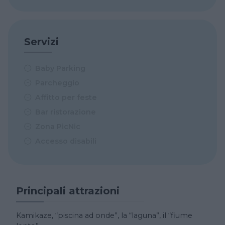
Servizi
Baby Parking
Parcheggio
Affitto per feste
Bar ristorazione
Zona PicNic
Accesso disabili
Principali attrazioni
Kamikaze, “piscina ad onde”, la “laguna”, il “fiume