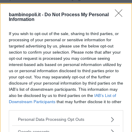
acqua alta pochi centimetri.
bambinopoli.it -
Do Not Process My Personal
Information
Servizi
If you wish to opt-out of the sale, sharing to third parties, or
Campi da Beach volley, beach soccer, idromassagio
processing of your personal or sensitive information for
e solarium.
targeted advertising by us, please use the below opt-out
section to confirm your selection. Please note that after your
Servizi Accessori
opt-out request is processed you may continue seeing
interest-based ads based on personal information utilized by
us or personal information disclosed to third parties prior to
Guardaroba, docce calde e fredde e infermeria.
your opt-out. You may separately opt-out of the further
disclosure of your personal information by third parties on the
Collegamenti
IAB’s list of downstream participants. This information may
also be disclosed by us to third parties on the
IAB’s List of
Downstream Participants
that may further disclose it to other
Auto: A7 Milano-Genova, uscita Bereguardo
third parties.
(provenienze da Milano), uscita Groppello Cairoli
(provenienze da Genova).
Please note that this website/app uses one or more Google
Personal Data Processing Opt Outs
services and may gather and store information including but
not limited to your visit or usage behaviour. You may click to
Google consents