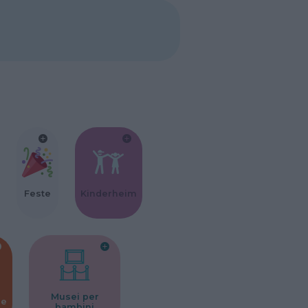
Feste
Kinderheim
Musei per
ne
bambini