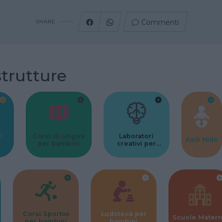
Commenti
SHARE
strutture
l
Corsi di Lingua
Laboratori
Asili Nido
per bambini
creativi per
bambini
Corsi Sportivi
Ludoteca per
Scuole Mater
per bambini
bambini