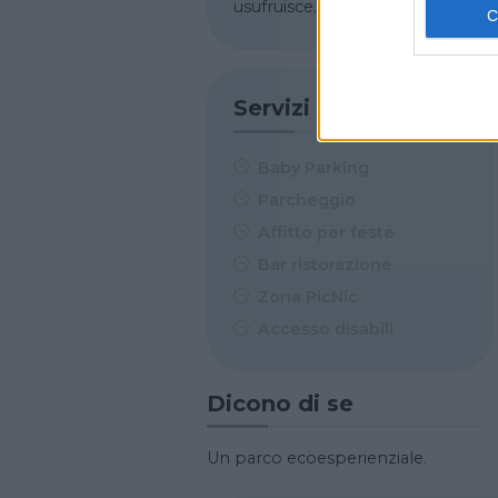
usufruisce.
Servizi
Baby Parking
Parcheggio
Affitto per feste
Bar ristorazione
Zona PicNic
Accesso disabili
Dicono di se
Un parco ecoesperienziale.