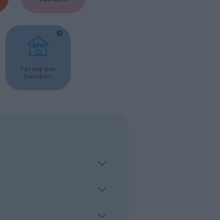
Terme per
bambini