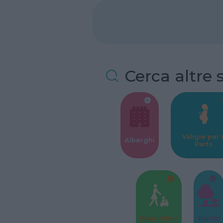
Cerca altre 
Valigie per i
Alberghi
Parto
Baby Sitter
Parchi