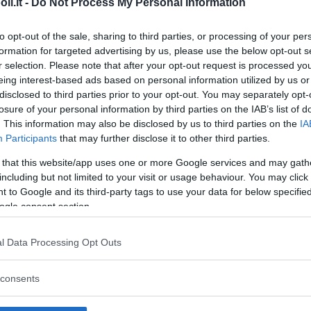
i.it -
Do Not Process My Personal Information
to opt-out of the sale, sharing to third parties, or processing of your per
formation for targeted advertising by us, please use the below opt-out s
Commenti
r selection. Please note that after your opt-out request is processed y
eing interest-based ads based on personal information utilized by us or
disclosed to third parties prior to your opt-out. You may separately opt-
losure of your personal information by third parties on the IAB’s list of
. This information may also be disclosed by us to third parties on the
IA
Commento
Participants
that may further disclose it to other third parties.
Il requisito minimo per accedere ai percorsi
 that this website/app uses one or more Google services and may gath
acrobatici, oltre alle ottimali condizioni di
including but not limited to your visit or usage behaviour. You may click 
salute, è essere alti almeno 1 metro. Il
 to Google and its third-party tags to use your data for below specifi
biglietto ridotto è quello praticato ai bambini
ogle consent section.
di altezza compresa tra 1,00 m e 1,40 m che
possono accedere ai percorsi baby.
l Data Processing Opt Outs
Principali attrazioni
consents
Percorsi acrobatici, arrampicata sportiva,