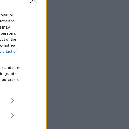
sonal or
ection to
ou may
 personal
out of the
 downstream
B’s List of
er and store
to grant or
ed purposes