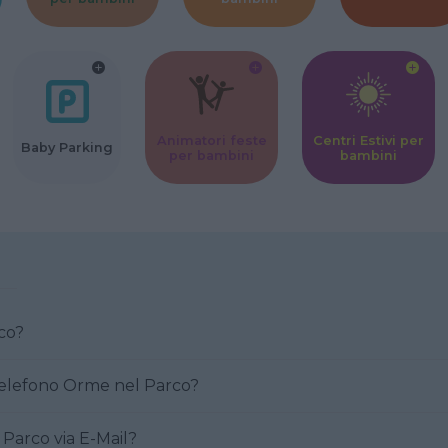
Animatori feste
Centri Estivi per
Baby Parking
per bambini
bambini
Parco?
Come posso contattare al telefono Orme nel Parco?
e Orme nel Parco via E-Mail?