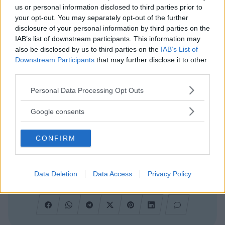
dalla strada provinciale della Principessa SP 23 che
us or personal information disclosed to third parties prior to
unisce San Vincenzo a Piombino, con ampia
your opt-out. You may separately opt-out of the further
segnalazione in loco. Cartelli direzionali turistici
disclosure of your personal information by third parties on the
marroni sono presenti all’uscita San Vincenzo nord
IAB’s list of downstream participants. This information may
della SS Aurelia1 bis, sulla strada di ingresso a
also be disclosed by us to third parties on the
IAB’s List of
Piombino (all’altezza della frazione Fiorentina), sulla
Downstream Participants
that may further disclose it to other
strada Aurelia 1 ad un km a nord di Venturina.
third parties.
Please note that this website/app uses one or more Google
Personal Data Processing Opt Outs
Collegamenti
services and may gather and store information including but
not limited to your visit or usage behaviour. You may click to
Google consents
In treno.
grant or deny consent to Google and its third-party tags to
Non ci sono collegamenti autobus dalla stazione di
use your data for below specified purposes in below Google
CONFIRM
Campiglia Marittima. Per raggiungere il Parco è
consent section.
possibile prendere un taxi
In aereo Dall’aeroporto di Pisa.
Data Deletion
Data Access
Privacy Policy