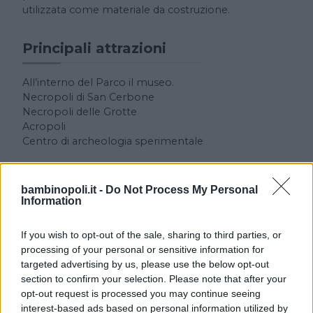
utilizzata come materiale da costruzione.
Principali attrazioni
All’interno del Parco il museo.
Necropoli di San Cerbone
Necropoli delle Grotte
Acropoli
Centro di archeologia sperimentale
Strutture ludiche bambini
bambinopoli.it -
Do Not Process My Personal
Information
Piccola area attrezzata per bambini con scivolo e
altalena.
If you wish to opt-out of the sale, sharing to third parties, or
processing of your personal or sensitive information for
targeted advertising by us, please use the below opt-out
Collocazione
section to confirm your selection. Please note that after your
opt-out request is processed you may continue seeing
Si trova all’interno del Golfo di Baratti, a cui si accede
interest-based ads based on personal information utilized by