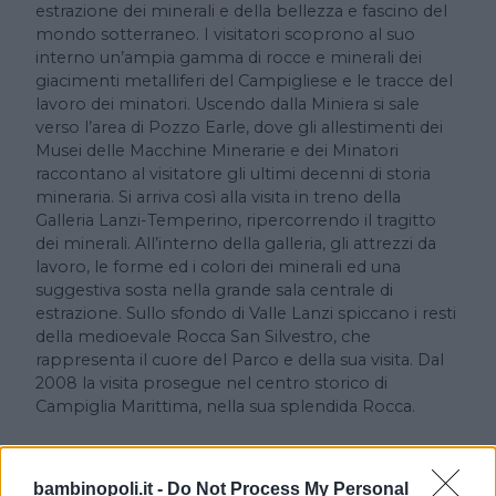
estrazione dei minerali e della bellezza e fascino del
mondo sotterraneo. I visitatori scoprono al suo
interno un’ampia gamma di rocce e minerali dei
giacimenti metalliferi del Campigliese e le tracce del
lavoro dei minatori. Uscendo dalla Miniera si sale
verso l’area di Pozzo Earle, dove gli allestimenti dei
Musei delle Macchine Minerarie e dei Minatori
raccontano al visitatore gli ultimi decenni di storia
mineraria. Si arriva così alla visita in treno della
Galleria Lanzi-Temperino, ripercorrendo il tragitto
dei minerali. All’interno della galleria, gli attrezzi da
lavoro, le forme ed i colori dei minerali ed una
suggestiva sosta nella grande sala centrale di
estrazione. Sullo sfondo di Valle Lanzi spiccano i resti
della medioevale Rocca San Silvestro, che
rappresenta il cuore del Parco e della sua visita. Dal
2008 la visita prosegue nel centro storico di
Campiglia Marittima, nella sua splendida Rocca.
Principali attrazioni
bambinopoli.it -
Do Not Process My Personal