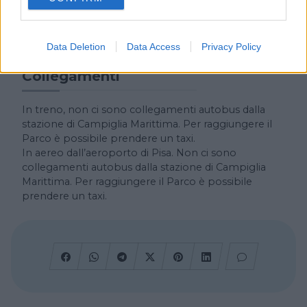
consent section.
Centro visita, bookshop, Bar ristorante, Ostello,
Centro di documentazione e formazione.
Data Deletion
Data Access
Privacy Policy
Collegamenti
In treno, non ci sono collegamenti autobus dalla
stazione di Campiglia Marittima. Per raggiungere il
Parco è possibile prendere un taxi.
In aereo dall’aeroporto di Pisa. Non ci sono
collegamenti autobus dalla stazione di Campiglia
Marittima. Per raggiungere il Parco è possibile
prendere un taxi.