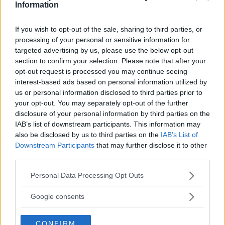
Information
Miniera del temperino, Galleria Lanzi Temperino,
Villaggio medievale di Rocca San Silvestro, Musei del
If you wish to opt-out of the sale, sharing to third parties, or
parco.
processing of your personal or sensitive information for
targeted advertising by us, please use the below opt-out
Attivita didattiche
section to confirm your selection. Please note that after your
opt-out request is processed you may continue seeing
interest-based ads based on personal information utilized by
Durante tutto l’anno laboratori didattici di
us or personal information disclosed to third parties prior to
archeologia sperimentale su prenotazione per
your opt-out. You may separately opt-out of the further
gruppi e scuole. Visite guidate, aperture straordinarie
disclosure of your personal information by third parties on the
serali con visite animate, laboratori di archeologia
IAB’s list of downstream participants. This information may
sperimentale su prenotazione per gruppi e scuole.
also be disclosed by us to third parties on the
IAB’s List of
Downstream Participants
that may further disclose it to other
Animazione
third parties.
Please note that this website/app uses one or more Google
Personal Data Processing Opt Outs
In alcuni periodo dell’anno vengono organizzate
services and may gather and store information including but
visite animate per bambini.
not limited to your visit or usage behaviour. You may click to
Google consents
grant or deny consent to Google and its third-party tags to
use your data for below specified purposes in below Google
Servizi
CONFIRM