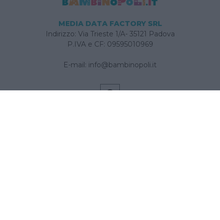
MEDIA DATA FACTORY SRL
Indirizzo: Via Trieste 1/A- 35121 Padova
P.IVA e CF: 09595010969
E-mail:
info@bambinopoli.it
Navigazione
Concepire
Donna
Età Prescolare
Età Scolare
Feste