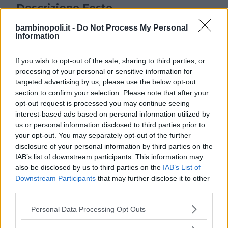
Descrizione Feste
bambinopoli.it -
Do Not Process My Personal
Party Avventura si prendera’ cura di organizzare tutto
Information
e offrire una giornata divertente per grandi e piccini.
Oltre ai vari percorsi del Parco, giochi organizzati da
If you wish to opt-out of the sale, sharing to third parties, or
un animatore oppure risate e scherzi con un clown
processing of your personal or sensitive information for
professionista.
targeted advertising by us, please use the below opt-out
section to confirm your selection. Please note that after your
opt-out request is processed you may continue seeing
interest-based ads based on personal information utilized by
us or personal information disclosed to third parties prior to
your opt-out. You may separately opt-out of the further
disclosure of your personal information by third parties on the
IAB’s list of downstream participants. This information may
Cerca altre strutture
also be disclosed by us to third parties on the
IAB’s List of
Downstream Participants
that may further disclose it to other
third parties.
Please note that this website/app uses one or more Google
Personal Data Processing Opt Outs
Alberghi
services and may gather and store information including but