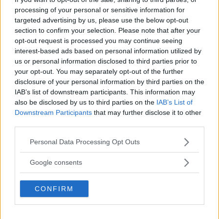
Servizi Accessori
processing of your personal or sensitive information for
targeted advertising by us, please use the below opt-out
section to confirm your selection. Please note that after your
Pronto soccorso, servizio di vigilanza, toilette con
opt-out request is processed you may continue seeing
fasciatolo.
interest-based ads based on personal information utilized by
us or personal information disclosed to third parties prior to
Collegamenti
your opt-out. You may separately opt-out of the further
disclosure of your personal information by third parties on the
IAB’s list of downstream participants. This information may
Auto: A11 Firenze mare uscita Chiesina Uzzanese.
also be disclosed by us to third parties on the
IAB’s List of
Downstream Participants
that may further disclose it to other
third parties.
Please note that this website/app uses one or more Google
Personal Data Processing Opt Outs
services and may gather and store information including but
not limited to your visit or usage behaviour. You may click to
Google consents
grant or deny consent to Google and its third-party tags to
Cerca altre strutture
use your data for below specified purposes in below Google
CONFIRM
consent section.