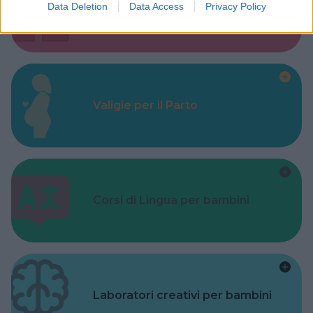
Data Deletion
Data Access
Privacy Policy
Alberghi
Valigie per il Parto
Corsi di Lingua per bambini
Laboratori creativi per bambini