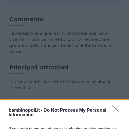
Commento
La sensazione è quella di ripercorrere una fiaba
vivente, in un divertimento spontaneo, naturale,
godendo della tranquilla bellezza dell’arte e della
natura.
Principali attrazioni
Riprodotte artisticamente le tappe della fiaba di
Pinocchio.
Attività
bambinopoli.it -
Do Not Process My Personal
Information
Si organizzano visite guidate.
If you wish to opt-out of the sale, sharing to third parties, or