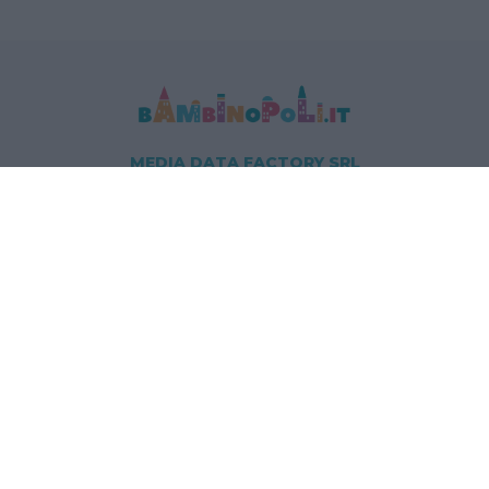
MEDIA DATA FACTORY SRL
Indirizzo: Via Trieste 1/A- 35121 Padova
P.IVA e CF: 09595010969
E-mail:
info@bambinopoli.it
Navigazione
Concepire
Donna