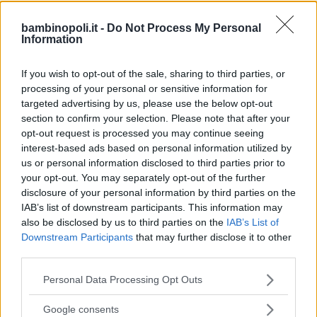
Attivita didattiche
bambinopoli.it -
Do Not Process My Personal
Information
Per scuole visite guidate e laboratori.
If you wish to opt-out of the sale, sharing to third parties, or
processing of your personal or sensitive information for
Collegamenti
targeted advertising by us, please use the below opt-out
section to confirm your selection. Please note that after your
A4 Milano-Venezia
opt-out request is processed you may continue seeing
collegamento con A31 Valdastico
interest-based ads based on personal information utilized by
uscita Dueville
us or personal information disclosed to third parties prior to
statale SS 248 direzione Marostica
your opt-out. You may separately opt-out of the further
disclosure of your personal information by third parties on the
IAB’s list of downstream participants. This information may
also be disclosed by us to third parties on the
IAB’s List of
Downstream Participants
that may further disclose it to other
third parties.
Please note that this website/app uses one or more Google
Personal Data Processing Opt Outs
services and may gather and store information including but
Cerca altre strutture
not limited to your visit or usage behaviour. You may click to
Google consents