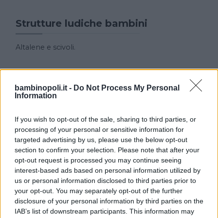
Strutture ludiche bambini
Altalene e scivoli.
Animazione
bambinopoli.it -
Do Not Process My Personal
Information
Saggi di ginnastica, sfilate di moda. Corsi di
pattinaggio, di arti marziali, di ballo di disegno.
If you wish to opt-out of the sale, sharing to third parties, or
processing of your personal or sensitive information for
Servizi
targeted advertising by us, please use the below opt-out
section to confirm your selection. Please note that after your
Strutture sportive: campo da basket, pattinaggio,
opt-out request is processed you may continue seeing
pallavolo e calcetto, bocciodromo e ping-pong ad
interest-based ads based on personal information utilized by
uso gratuito.
us or personal information disclosed to third parties prior to
your opt-out. You may separately opt-out of the further
disclosure of your personal information by third parties on the
Descrizione Feste
IAB’s list of downstream participants. This information may