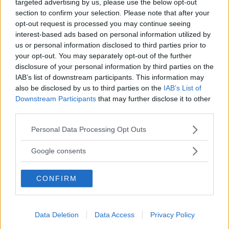
targeted advertising by us, please use the below opt-out
Pontedera e poi autobus fino a Peccioli.
section to confirm your selection. Please note that after your
opt-out request is processed you may continue seeing
interest-based ads based on personal information utilized by
us or personal information disclosed to third parties prior to
your opt-out. You may separately opt-out of the further
disclosure of your personal information by third parties on the
IAB’s list of downstream participants. This information may
also be disclosed by us to third parties on the
IAB’s List of
Cerca altre strutture
Downstream Participants
that may further disclose it to other
third parties.
Please note that this website/app uses one or more Google
Personal Data Processing Opt Outs
services and may gather and store information including but
Alberghi
not limited to your visit or usage behaviour. You may click to
Google consents
grant or deny consent to Google and its third-party tags to
use your data for below specified purposes in below Google
CONFIRM
consent section.
Valigie per il Parto
Data Deletion
Data Access
Privacy Policy