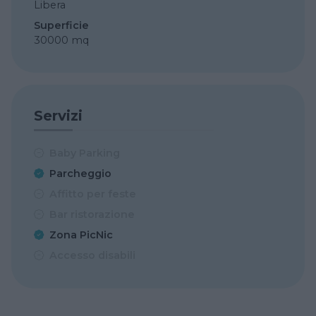
Libera
Superficie
30000 mq
Servizi
Baby Parking
Parcheggio
Affitto per feste
Bar ristorazione
Zona PicNic
Accesso disabili