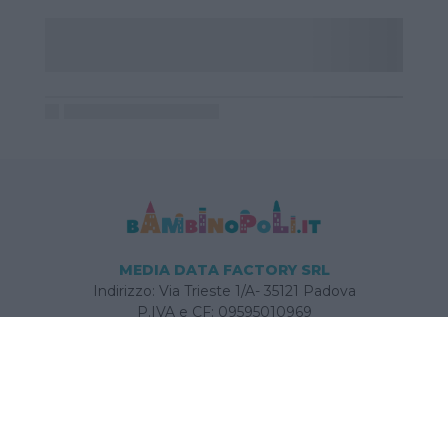
MEDIA DATA FACTORY SRL
Indirizzo: Via Trieste 1/A- 35121 Padova
P.IVA e CF: 09595010969
E-mail:
info@bambinopoli.it