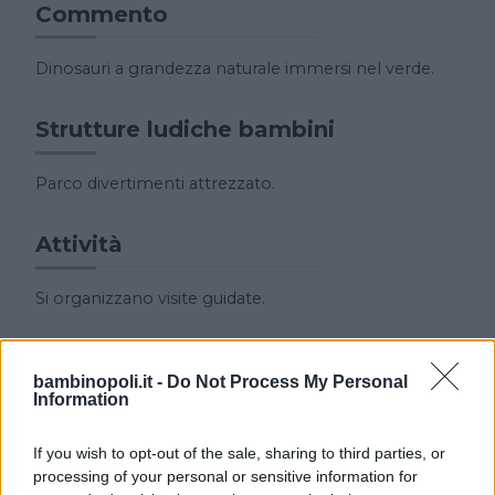
Commento
Dinosauri a grandezza naturale immersi nel verde.
Strutture ludiche bambini
Parco divertimenti attrezzato.
Attività
Si organizzano visite guidate.
Collegamenti
bambinopoli.it -
Do Not Process My Personal
Information
In auto: autostrada A11 uscita Altopascio seguire per
Peccioli; autostrada A1 uscita Firenze Signa, poi
If you wish to opt-out of the sale, sharing to third parties, or
superstrada Firenze-Pisa-Livorno uscita Pontedera,
processing of your personal or sensitive information for
poi seguire per Peccioli; in treno: stazione FS di