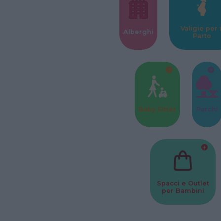
Valigie per i
Alberghi
Parto
Baby Sitter
Parchi
Spacci e Outlet
per Bambini