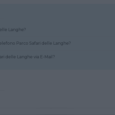
afari delle Langhe?
Come posso contattare al telefono Parco Safari delle Langhe?
re Parco Safari delle Langhe via E-Mail?