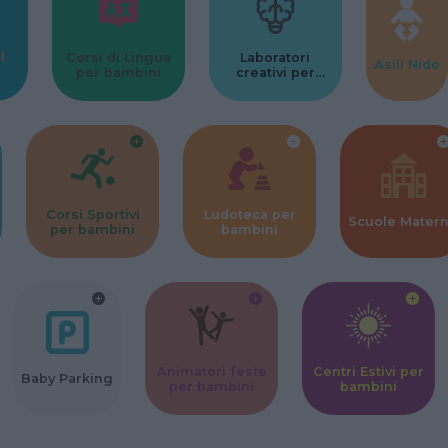
l
Corsi di Lingua
Laboratori
Asili Nido
per bambini
creativi per
bambini
Corsi Sportivi
Ludoteca per
Scuole Mater
per bambini
bambini
Animatori feste
Centri Estivi per
Baby Parking
per bambini
bambini