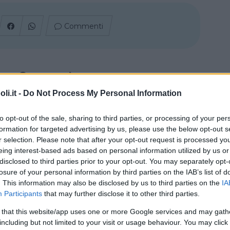
Commenti
Commento
i.it -
Do Not Process My Personal Information
Nello splendido territorio delle Langhe,
caratterizzato da dolci e verdi colline, in una
to opt-out of the sale, sharing to third parties, or processing of your per
scenografica cornice panoramica, che
formation for targeted advertising by us, please use the below opt-out s
permette allo sguardo di spaziare delle
r selection. Please note that after your opt-out request is processed y
montagne quasi fino al mare, offrendo un
eing interest-based ads based on personal information utilized by us or
paesaggio incomparabile.
disclosed to third parties prior to your opt-out. You may separately opt-
losure of your personal information by third parties on the IAB’s list of
Principali attrazioni
. This information may also be disclosed by us to third parties on the
IA
Participants
that may further disclose it to other third parties.
Percorso segnalato di circa 5 Km percorribile
 that this website/app uses one or more Google services and may gath
comodamente in auto, in vasti spazi
including but not limited to your visit or usage behaviour. You may click 
accoglienti ed opportunamente attrezzati,