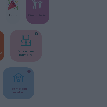
Feste
Kinderheim
Musei per
ne
bambini
Terme per
bambini