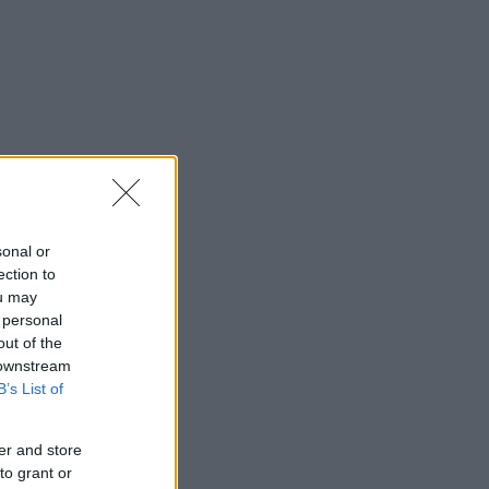
sonal or
ection to
ou may
 personal
out of the
 downstream
B’s List of
er and store
to grant or