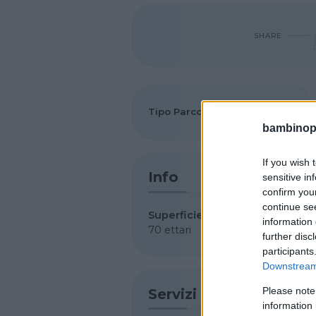
SHARE
Tipo Parco
Parco faunistico
bambinopol
If you wish 
Info
sensitive in
confirm you
continue se
Superficie
information 
70 ettari
further disc
participants
Downstream 
Please note
Servizi
information 