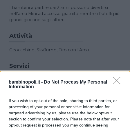
I bambini a partire dai 2 anni possono divertirsi
nell’area Mini ad accesso gratuito mentre i fratelli più
grandi giocano sugli alberi.
Attività
Geocaching, SkyJump, Tiro con l’Arco.
Servizi
Servizio navetta.
bambinopoli.it -
Do Not Process My Personal
Information
Descrizione Feste
If you wish to opt-out of the sale, sharing to third parties, or
processing of your personal or sensitive information for
E’ possibile organizzare feste di compleanno sia in
targeted advertising by us, please use the below opt-out
periodo caldo che freddo grazie al GAZEBO
section to confirm your selection. Please note that after your
RISCALDATO. In occasione di feste ed eventi vari è
opt-out request is processed you may continue seeing
possibile riservarlo gratuitamente.