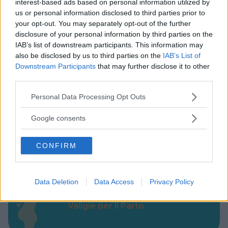
interest-based ads based on personal information utilized by
us or personal information disclosed to third parties prior to
your opt-out. You may separately opt-out of the further
disclosure of your personal information by third parties on the
IAB’s list of downstream participants. This information may
also be disclosed by us to third parties on the
IAB’s List of
Downstream Participants
that may further disclose it to other
third parties.
Cerca altre strutture
Please note that this website/app uses one or more Google
Personal Data Processing Opt Outs
services and may gather and store information including but
not limited to your visit or usage behaviour. You may click to
Google consents
grant or deny consent to Google and its third-party tags to
Alberghi
use your data for below specified purposes in below Google
CONFIRM
consent section.
Data Deletion
Data Access
Privacy Policy
Valigie per il Parto