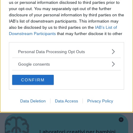
us or personal information disclosed to third parties prior to
your opt-out. You may separately opt-out of the further
Alberghi
disclosure of your personal information by third parties on the
IAB’s list of downstream participants. This information may
also be disclosed by us to third parties on the
IAB’s List of
Downstream Participants
that may further disclose it to other
third parties.
Please note that this website/app uses one or more Google
Valigie per il Parto
Personal Data Processing Opt Outs
services and may gather and store information including but
not limited to your visit or usage behaviour. You may click to
Google consents
grant or deny consent to Google and its third-party tags to
use your data for below specified purposes in below Google
CONFIRM
consent section.
Corsi di Lingua per bambini
Data Deletion
Data Access
Privacy Policy
Laboratori creativi per bambini