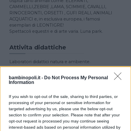
ospita tanti animali come: ELEFANTI,
CAMMELLI,ZEBRE ,LAMA, SCIMMIE, CAVALLI,
RINOCERONTI, ORSETTI , GUFI REALI, ANIMALI
ACQUATICI e, in esclusiva europea, i famosi
esemplari di LEONTIGRE!
Spettacoli equestri e di arte varia. Luna park.
Attivita didattiche
Laboratori didattici natura e ambiente.
bambinopoli.it -
Do Not Process My Personal
Information
If you wish to opt-out of the sale, sharing to third parties, or
processing of your personal or sensitive information for
targeted advertising by us, please use the below opt-out
Cerca altre strutture
section to confirm your selection. Please note that after your
opt-out request is processed you may continue seeing
interest-based ads based on personal information utilized by