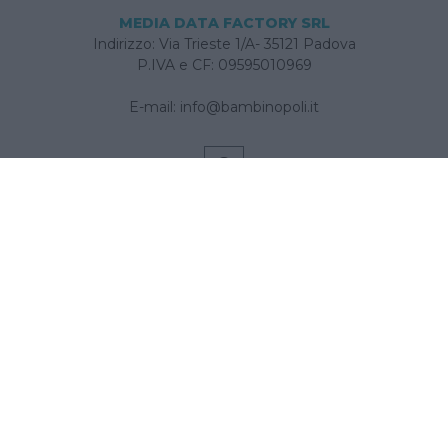
MEDIA DATA FACTORY SRL
Indirizzo: Via Trieste 1/A- 35121 Padova
P.IVA e CF: 09595010969
E-mail:
info@bambinopoli.it
Navigazione
Concepire
Donna
Età Prescolare
Età Scolare
Feste
Gravidanza