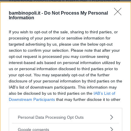
tradizione concludere il pasto del Thanksgiving
con questa torta.
bambinopoli.it -
Do Not Process My Personal
Information
If you wish to opt-out of the sale, sharing to third parties, or
processing of your personal or sensitive information for
targeted advertising by us, please use the below opt-out
section to confirm your selection. Please note that after your
opt-out request is processed you may continue seeing
Cerca altre strutture
interest-based ads based on personal information utilized by
us or personal information disclosed to third parties prior to
your opt-out. You may separately opt-out of the further
disclosure of your personal information by third parties on the
IAB’s list of downstream participants. This information may
Alberghi
also be disclosed by us to third parties on the
IAB’s List of
Downstream Participants
that may further disclose it to other
third parties.
Please note that this website/app uses one or more Google
Personal Data Processing Opt Outs
services and may gather and store information including but
Valigie per il Parto
not limited to your visit or usage behaviour. You may click to
Google consents