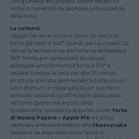
Con gli avanzi dell’impasto, create dei piccoli
motivi ornamentali da applicare sulla supeficie
della torta.
La cottura:
L’Apple Pie deve cuocere i primi 20 minuti in
forno già caldo a 200°. Quindi, per i successivi 20
minuti la temperatura del forno va abbassata a
180°. Infine, per completare la cottura,
abbassate ulteriormente il forno a 170° e
lasciate cuocere la torta per altri 20 minuti.
A cottura ultimata, spennellate la torta con un
uovo sbattuto e cospargetela con zucchero
semolato lasciandola raffreddare piano piano
nel forno spento ma ancora caldo.
Questa torta, conosciuta appunto, come
Torta
di Nonna Papera
o
Apple Pie
è il dolce
nazionale americano insieme alla
Cheesecake
.
Sebbene sia disponibile tutto l’anno, è