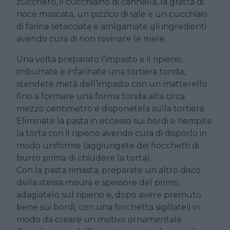
zucchero, il cucchiaino di cannella, la gratta di
noce moscata, un pizzico di sale e un cucchiaio
di farina setacciata e amlgamate gli ingredienti
avendo cura di non rovinare le mele.
Una volta preparato l’impasto e il ripieno,
imburrate e infarinate una tortiera tonda,
stendete metà dell’impasto con un matterello
fino a formare una forma tonda alta circa
mezzo centimetro e disponetela sulla tortiera.
Eliminate la pasta in eccesso sui bordi e riempite
la torta con il ripieno avendo cura di disporlo in
modo uniforme (aggiungete dei fiocchetti di
burro prima di chiudere la torta).
Con la pasta rimasta, preparate un altro disco
della stessa misura e spessore del primo,
adagiatelo sul ripieno e, dopo avere premuto
bene sui bordi, con una forchetta sigillateli in
modo da creare un motivo ornamentale.