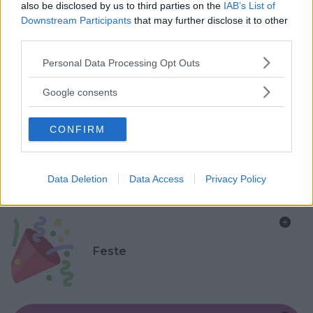
also be disclosed by us to third parties on the
IAB’s List of
Downstream Participants
that may further disclose it to other
third parties.
Please note that this website/app uses one or more Google
Laboratori creativi per bambini
Personal Data Processing Opt Outs
services and may gather and store information including but
not limited to your visit or usage behaviour. You may click to
Google consents
grant or deny consent to Google and its third-party tags to
use your data for below specified purposes in below Google
CONFIRM
consent section.
Asili Nido
Data Deletion
Data Access
Privacy Policy
Feste