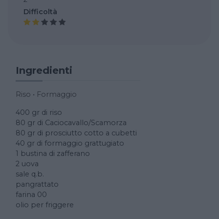
Difficoltà
Ingredienti
Riso
•
Formaggio
400 gr di riso
80 gr di Caciocavallo/Scamorza
80 gr di prosciutto cotto a cubetti
40 gr di formaggio grattugiato
1 bustina di zafferano
2 uova
sale q.b.
pangrattato
farina 00
olio per friggere