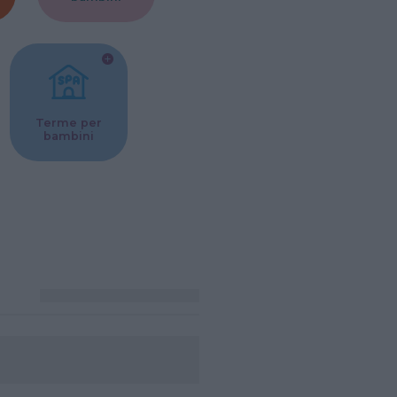
Terme per
bambini