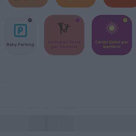
Animatori feste
Centri Estivi per
Baby Parking
per bambini
bambini