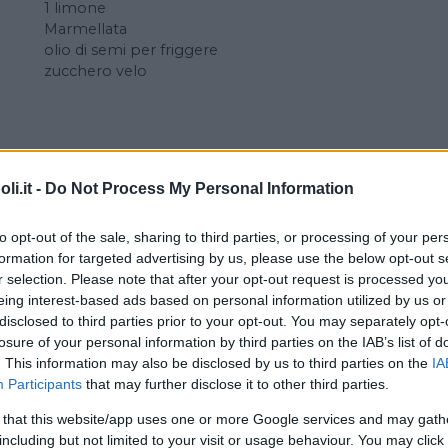
1 limone
Marmellata
olio di semi per friggere
zucchero velo
ne
i.it -
Do Not Process My Personal Information
rina con la vanillina e lo zucchero. Sciogliete il cubetto di
to opt-out of the sale, sharing to third parties, or processing of your per
 Iniziate a mescolare quindi unite olio e uov. Quando sarà
formation for targeted advertising by us, please use the below opt-out s
otola e lasciate lievitare coperta (con pellicola o canovacc
r selection. Please note that after your opt-out request is processed y
n un mattarello e con l’aiuto di un coppasta di 9 cm di d
eing interest-based ads based on personal information utilized by us or
 ogni disco la marmellata, coprite ogni disco con un altro
disclosed to third parties prior to your opt-out. You may separately opt-
ltra un’ora.
losure of your personal information by third parties on the IAB’s list of
 semi in un padella alta e quando raggiunge i 170 grad
. This information may also be disclosed by us to third parties on the
IA
ggiateli su carta assorbente e poi spolverateli di zucche
Participants
that may further disclose it to other third parties.
 caldi.
 that this website/app uses one or more Google services and may gath
including but not limited to your visit or usage behaviour. You may click 