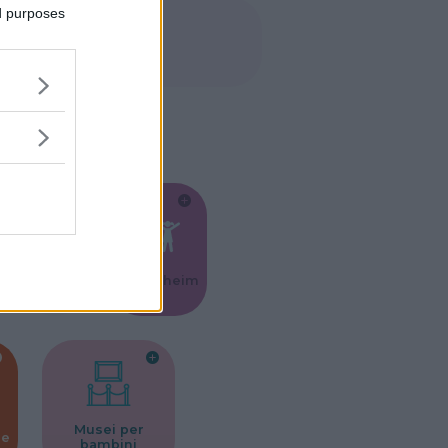
ed purposes
Feste
Kinderheim
Musei per
ne
bambini