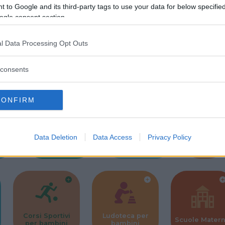
 to Google and its third-party tags to use your data for below specifi
ogle consent section.
Commenti
SHARE
l Data Processing Opt Outs
consents
strutture
CONFIRM
Data Deletion
Data Access
Privacy Policy
l
Corsi di Lingua
Laboratori
Asili Nido
per bambini
creativi per
bambini
Corsi Sportivi
Ludoteca per
Scuole Mater
per bambini
bambini