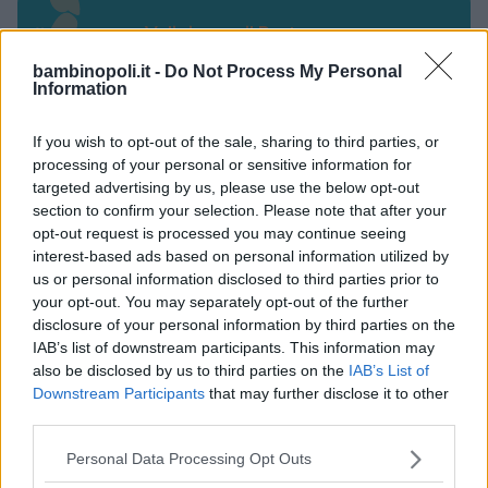
Valigie per il Parto
bambinopoli.it -
Do Not Process My Personal
Information
If you wish to opt-out of the sale, sharing to third parties, or
processing of your personal or sensitive information for
Corsi di Lingua per bambini
targeted advertising by us, please use the below opt-out
section to confirm your selection. Please note that after your
opt-out request is processed you may continue seeing
interest-based ads based on personal information utilized by
us or personal information disclosed to third parties prior to
your opt-out. You may separately opt-out of the further
disclosure of your personal information by third parties on the
Laboratori creativi per bambini
IAB’s list of downstream participants. This information may
also be disclosed by us to third parties on the
IAB’s List of
Downstream Participants
that may further disclose it to other
third parties.
Please note that this website/app uses one or more Google
Personal Data Processing Opt Outs
Asili Nido
services and may gather and store information including but