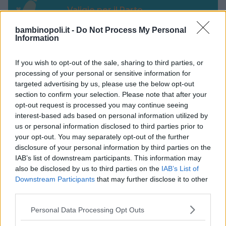
Valigie per il Parto
bambinopoli.it -
Do Not Process My Personal
Information
If you wish to opt-out of the sale, sharing to third parties, or
processing of your personal or sensitive information for
Corsi di Lingua per bambini
targeted advertising by us, please use the below opt-out
section to confirm your selection. Please note that after your
opt-out request is processed you may continue seeing
interest-based ads based on personal information utilized by
us or personal information disclosed to third parties prior to
your opt-out. You may separately opt-out of the further
Laboratori creativi per bambini
disclosure of your personal information by third parties on the
IAB’s list of downstream participants. This information may
also be disclosed by us to third parties on the
IAB’s List of
Downstream Participants
that may further disclose it to other
third parties.
Please note that this website/app uses one or more Google
Personal Data Processing Opt Outs
Asili Nido
services and may gather and store information including but