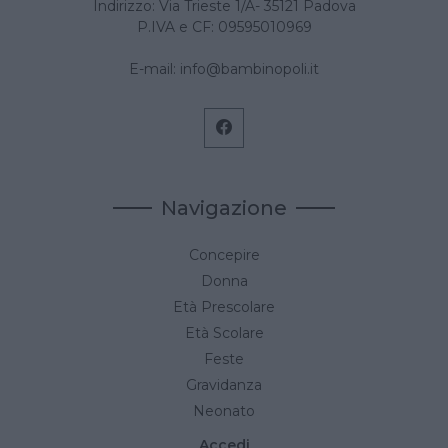
Indirizzo: Via Trieste 1/A- 35121 Padova
P.IVA e CF: 09595010969
E-mail:
info@bambinopoli.it
Navigazione
Concepire
Donna
Età Prescolare
Età Scolare
Feste
Gravidanza
Neonato
Accedi