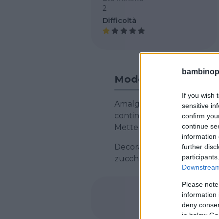
2
Difficoltà
bambinopol
Modo di Preparazio
If you wish 
Amalgamate il burro e lo z
sensitive in
continuando ad amalgamare 
confirm you
continue se
Mettere l’impasto negli sta
information 
Decorare con la panna mon
further disc
participants
zuccherino colorato rosso 
Downstream 
Please note
information 
deny consent
in below Go