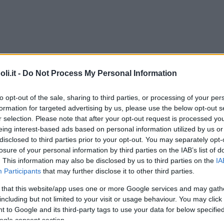
i.it -
Do Not Process My Personal Information
ne
to opt-out of the sale, sharing to third parties, or processing of your per
ucchero in modo da ottenere un impasto soffice. Unite po
formation for targeted advertising by us, please use the below opt-out s
bene. A questo punto aggiungere il latte e il lievito.
r selection. Please note that after your opt-out request is processed y
eing interest-based ads based on personal information utilized by us or
mpini da cupcakes e cuocete per circa 30 minuti a 200 gr
disclosed to third parties prior to your opt-out. You may separately opt-
tata (eventualmente colorata con un colorante alimen
losure of your personal information by third parties on the IAB’s list of
. This information may also be disclosed by us to third parties on the
IA
e verde.
Participants
that may further disclose it to other third parties.
 that this website/app uses one or more Google services and may gath
including but not limited to your visit or usage behaviour. You may click 
Commenti
SHARE
 to Google and its third-party tags to use your data for below specifi
ogle consent section.