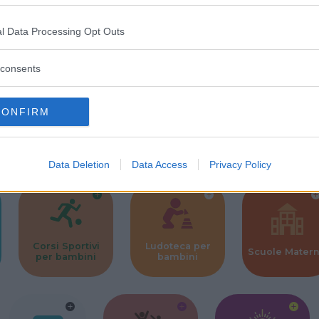
l Data Processing Opt Outs
strutture
consents
CONFIRM
l
Corsi di Lingua
Laboratori
Asili Nido
per bambini
creativi per
bambini
Data Deletion
Data Access
Privacy Policy
Corsi Sportivi
Ludoteca per
Scuole Mater
per bambini
bambini