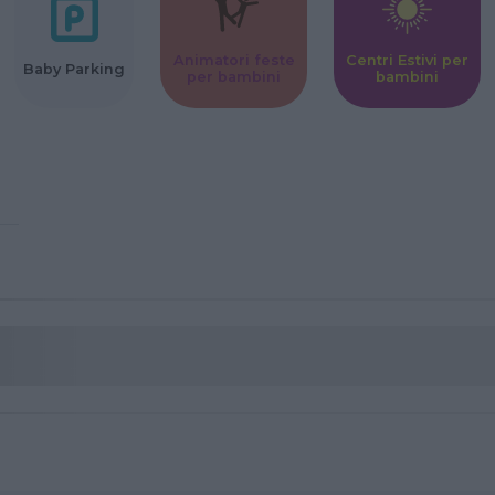
Animatori feste
Centri Estivi per
Baby Parking
per bambini
bambini