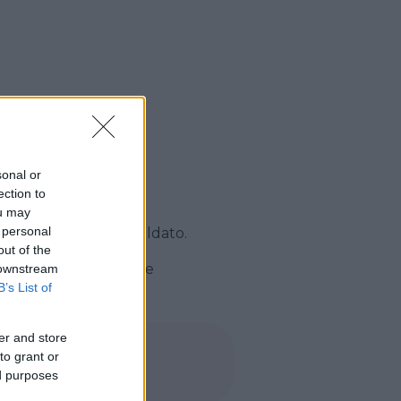
sonal or
i le uova e la farina
ection to
ou may
 personal
adi in forno preriscaldato.
out of the
tare verde) e qualche
 downstream
B’s List of
er and store
to grant or
ed purposes