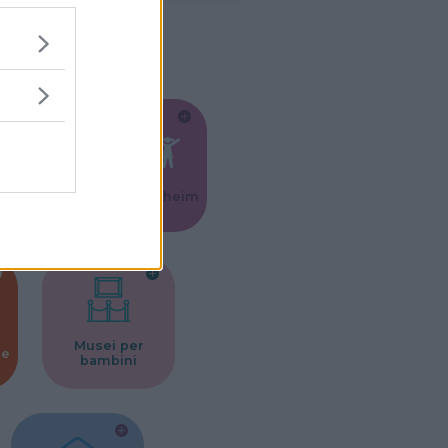
Feste
Kinderheim
Musei per
ne
bambini