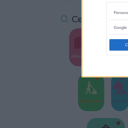
Persona
Cerca altre 
Google 
Valigie per i
Alberghi
Parto
Baby Sitter
Parchi