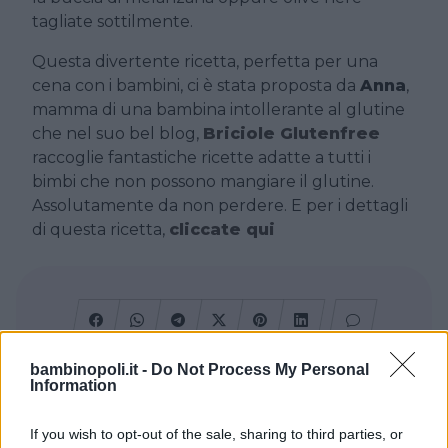
tagliate sottilmente.
Questa divertente ricetta, perfetta per una
cena con i bambini, ci è stata proposta da
Anna
,
mamma di una bambina intollerante al glutine
che nel suo bel blog,
Briciole Glutenfree
raccoglie fantastiche ricette adatte a tutti i
bimbi che non possono mangiare il glutine.
Assolutamente da non perdere. E per i dettagli
di questa ricetta,
cliccate qui
bambinopoli.it -
Do Not Process My Personal
Information
Cerca altre strutture
If you wish to opt-out of the sale, sharing to third parties, or