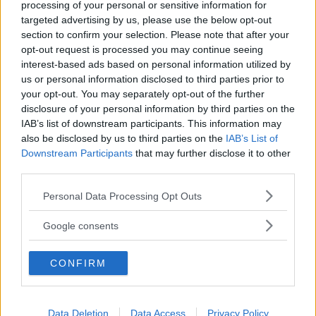
processing of your personal or sensitive information for
targeted advertising by us, please use the below opt-out
section to confirm your selection. Please note that after your
Alberghi
opt-out request is processed you may continue seeing
interest-based ads based on personal information utilized by
us or personal information disclosed to third parties prior to
your opt-out. You may separately opt-out of the further
disclosure of your personal information by third parties on the
IAB’s list of downstream participants. This information may
Valigie per il Parto
also be disclosed by us to third parties on the
IAB’s List of
Downstream Participants
that may further disclose it to other
third parties.
Please note that this website/app uses one or more Google
Personal Data Processing Opt Outs
services and may gather and store information including but
not limited to your visit or usage behaviour. You may click to
Google consents
Corsi di Lingua per bambini
grant or deny consent to Google and its third-party tags to
use your data for below specified purposes in below Google
CONFIRM
consent section.
Data Deletion
Data Access
Privacy Policy