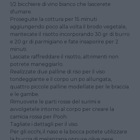
1/2 bicchiere di vino bianco che lascerete
sfumare.
Proseguite la cottura per 15 minuti
aggiungendo poco alla volta il brodo vegetale,
mantecate il risotto incorporando 30 gr di burro
e 20 gr di parmigiano e fate insaporire per 2
minuti.
Lasciate raffreddare il risotto, altrimenti non
potrete maneggiarlo.
Realizzate due palline di riso per il viso
tondeggiante e il corpo un po allungata,
quattro piccole palline modellate per le braccia
e le gambe.
Rimuovete le parti rosse del surimi e
avvolgetele intorno al corpo per creare la
camicia rossa per Pooh.
Tagliate i dettagli per il viso.
Per gli occhi, il naso e la bocca potete utilizzare
la buccia di melanzana oppure olive nere