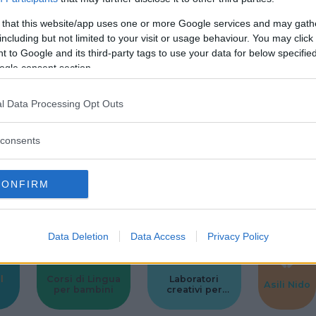
 ultime 3 sfoglie, e completate con il sugo di pomodoro e
 that this website/app uses one or more Google services and may gath
o caldo ventilato a 190° per 20 minuti.
including but not limited to your visit or usage behaviour. You may click 
 to Google and its third-party tags to use your data for below specifi
www.mammarum.com
ogle consent section.
l Data Processing Opt Outs
Commenti
SHARE
consents
CONFIRM
strutture
Data Deletion
Data Access
Privacy Policy
l
Corsi di Lingua
Laboratori
Asili Nido
per bambini
creativi per
bambini