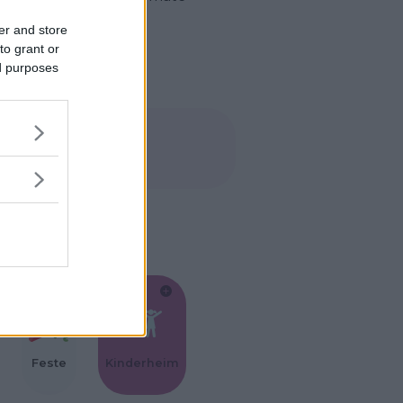
 una spolverata di
er and store
to grant or
ed purposes
Feste
Kinderheim