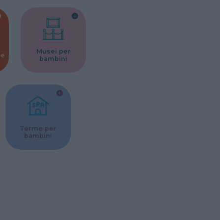
Musei per
ne
bambini
Terme per
bambini