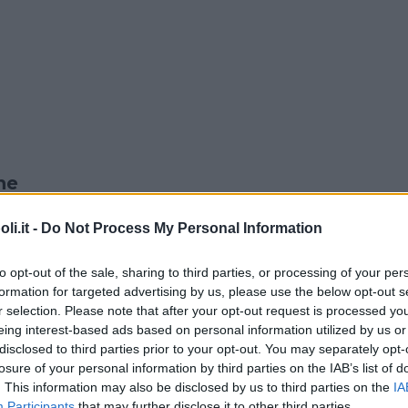
ne
i.it -
Do Not Process My Personal Information
un sugo di pomodoro veloce mettendo tutti insIeme la pass
i eliminerete e (quando c’è) del basilico e lasciate cuoce
uido, non troppo asciutto).
to opt-out of the sale, sharing to third parties, or processing of your per
formation for targeted advertising by us, please use the below opt-out s
llente salata le sfoglie di lasagne per 2 minuti scarsi. Me
r selection. Please note that after your opt-out request is processed y
glia con la carta da forno. Quando l’acqua bolle mettete l
eing interest-based ads based on personal information utilized by us or
u di un canovaccio pulito, ne buttate altre 3 nell’acqua
disclosed to third parties prior to your opt-out. You may separately opt-
iate ad assemblare la lasagna. Mettete le prima 3 sfoglie
losure of your personal information by third parties on the IAB’s list of
. This information may also be disclosed by us to third parties on the
IA
cotte e poi metà della passata di pomodoro. Poi altre 3 
Participants
that may further disclose it to other third parties.