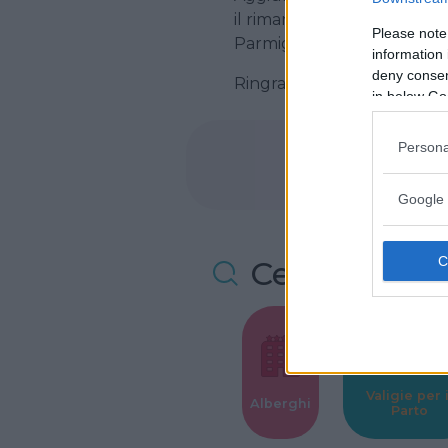
il rimanente formaggio. Le
Please note
Parmigiano. Cuocete in forn
information 
deny consent
Ringraziamo per la ricetta
in below Go
Persona
Google 
Cerca altre 
Valigie per i
Alberghi
Parto