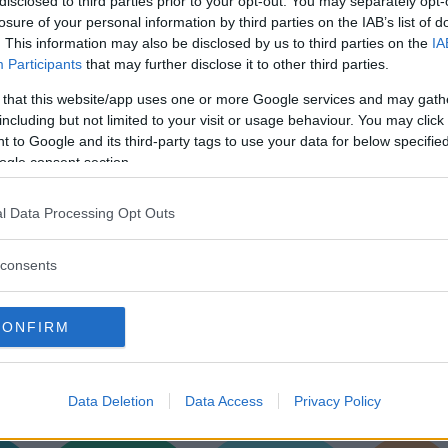
disclosed to third parties prior to your opt-out. You may separately opt-
 minuti.
losure of your personal information by third parties on the IAB’s list of
re e poi, utilizzando un elimina-torsoli, praticate un picc
. This information may also be disclosed by us to third parties on the
IA
la crema di cioccolato. Richiudete con l’impasto tolto.
Participants
that may further disclose it to other third parties.
azioni:
 that this website/app uses one or more Google services and may gath
 diventa spumoso. Aggiungete lo zucchero a velo, il cacao
including but not limited to your visit or usage behaviour. You may click 
 to Google and its third-party tags to use your data for below specifi
ema in frigo per una mezz’ora.
ogle consent section.
, spalmatela sulla superficie del cupcake.
ando la ciliegia a mo’ di naso, i confetti al posto degli occ
l Data Processing Opt Outs
consents
Commenti
SHARE
CONFIRM
strutture
Data Deletion
Data Access
Privacy Policy