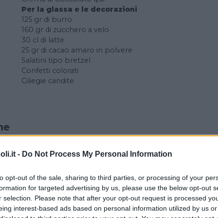
Per la glassa e le decorazioni
125 gr di burro
160 gr di zucchero a velo
30 cl di latte
25 gr di cacao amaro in polvere
Salatini tipo bretzel
Confetti colorati
Ciliegie candite
ne
i.it -
Do Not Process My Personal Information
le fruste il burro con lo zucchero. Aggiungete l’uovo e i
olate fino a quando tutti gli ingredienti non saranno ama
to opt-out of the sale, sharing to third parties, or processing of your per
late la farina con il pizzico di sale e il lievito. Quindi, i
formation for targeted advertising by us, please use the below opt-out s
scolare e alternando latte e farina.
r selection. Please note that after your opt-out request is processed y
eing interest-based ads based on personal information utilized by us or
ttini precedentemente disposti su una teglia da muffins e