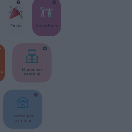
Feste
Kinderheim
Musei per
ne
bambini
Terme per
bambini