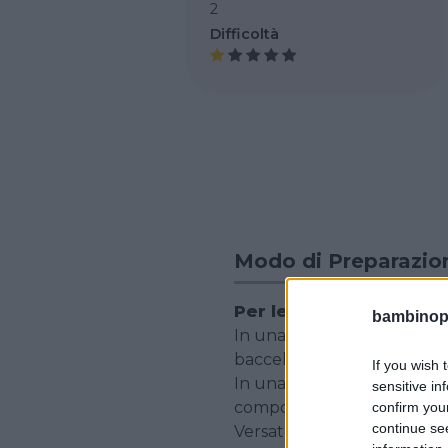
2
Difficoltà
Modo di Preparazio
Per le tortine
bambinopol
In una ciotola montate con 
baccello di vaniglia e mesc
If you wish 
In una seconda ciotola, mesco
sensitive in
composto continuando a me
confirm you
continue se
Versate l’impasto nei piro