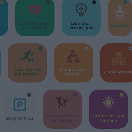
l
Corsi di Lingua
Laboratori
Asili Nido
per bambini
creativi per
bambini
Corsi Sportivi
Ludoteca per
Scuole Mater
per bambini
bambini
Animatori feste
Centri Estivi per
Baby Parking
per bambini
bambini