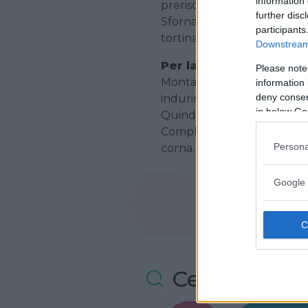
information 
preriscaldato a 175° per 25°
further disc
Sfornate, lasciate raffredda
participants
tortina che riempirete con 
Downstream 
Per la glassa e le decor
Please note
Montate il burro fino a che
information 
deny consent
indurire leggermente la cr
in below Go
Quindi, usando una spatola
Completate la decorazione us
Persona
corna.
Google 
Cerca altre 