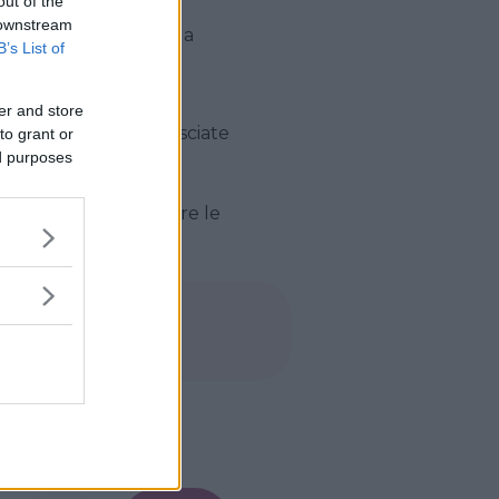
out of the
 downstream
olo foro al centro della
B’s List of
er and store
 amaro e il latte. Lasciate
to grant or
ed purposes
hi e i salatini per fare le