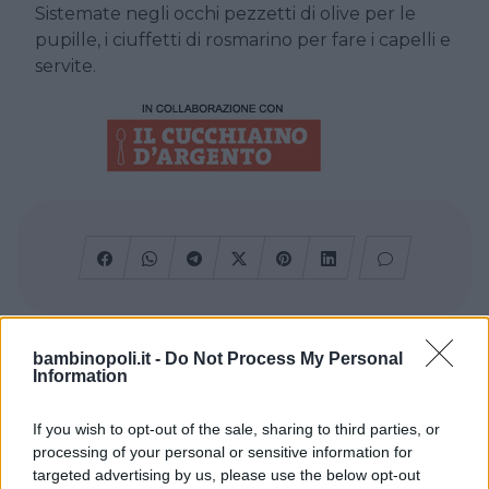
Sistemate negli occhi pezzetti di olive per le
pupille, i ciuffetti di rosmarino per fare i capelli e
servite.
Cerca altre strutture
bambinopoli.it -
Do Not Process My Personal
Information
If you wish to opt-out of the sale, sharing to third parties, or
processing of your personal or sensitive information for
Alberghi
targeted advertising by us, please use the below opt-out