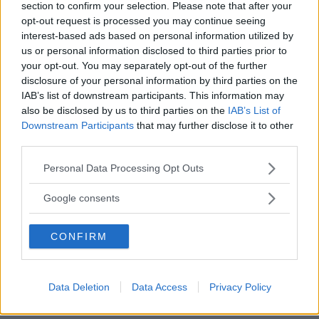
section to confirm your selection. Please note that after your
opt-out request is processed you may continue seeing
interest-based ads based on personal information utilized by
us or personal information disclosed to third parties prior to
your opt-out. You may separately opt-out of the further
Valigie per il Parto
disclosure of your personal information by third parties on the
IAB’s list of downstream participants. This information may
also be disclosed by us to third parties on the
IAB’s List of
Downstream Participants
that may further disclose it to other
third parties.
Please note that this website/app uses one or more Google
Personal Data Processing Opt Outs
Corsi di Lingua per bambini
services and may gather and store information including but
not limited to your visit or usage behaviour. You may click to
Google consents
grant or deny consent to Google and its third-party tags to
use your data for below specified purposes in below Google
CONFIRM
consent section.
Laboratori creativi per bambini
Data Deletion
Data Access
Privacy Policy