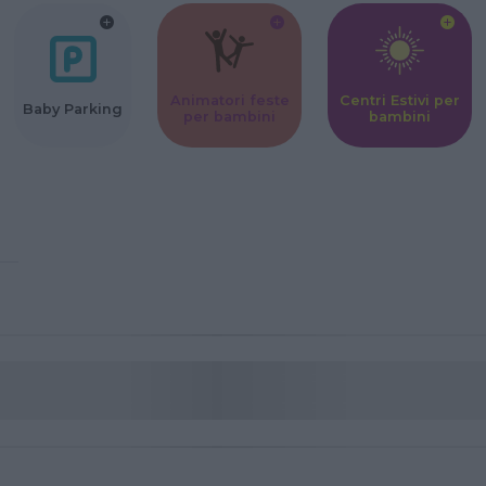
Animatori feste
Centri Estivi per
Baby Parking
per bambini
bambini