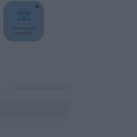
Terme per
bambini