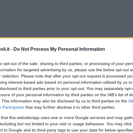
ne
i.it -
Do Not Process My Personal Information
to opt-out of the sale, sharing to third parties, or processing of your per
o zucchero, fate riposare mezz’ora, aggiungete la vanillina
formation for targeted advertising by us, please use the below opt-out s
fino a ottenere una crema densa e omogenea.
r selection. Please note that after your opt-out request is processed y
calotta, in modo d’avere un cilindro, svuotatelo della pas
eing interest-based ads based on personal information utilized by us or
briciolata, alla crema di ricotta.
disclosed to third parties prior to your opt-out. You may separately opt-
ettone, richiudetelo con la sua cupola e tenete in frigo 
losure of your personal information by third parties on the IAB’s list of
. This information may also be disclosed by us to third parties on the
IA
Participants
that may further disclose it to other third parties.
è ottima per il dopo feste quando in casa vi avanzano i pan
 that this website/app uses one or more Google services and may gath
including but not limited to your visit or usage behaviour. You may click 
 to Google and its third-party tags to use your data for below specifi
Commenti
SHARE