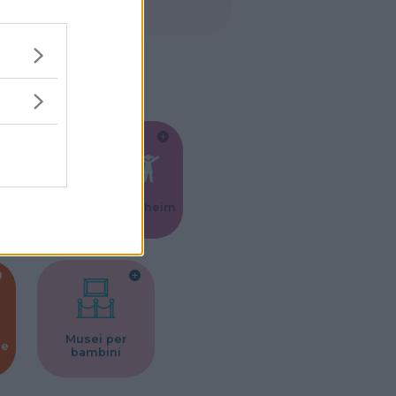
Feste
Kinderheim
Musei per
ne
bambini