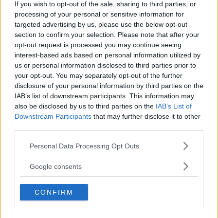
If you wish to opt-out of the sale, sharing to third parties, or
processing of your personal or sensitive information for
targeted advertising by us, please use the below opt-out
Laboratori creativi per bambini
section to confirm your selection. Please note that after your
opt-out request is processed you may continue seeing
interest-based ads based on personal information utilized by
us or personal information disclosed to third parties prior to
your opt-out. You may separately opt-out of the further
disclosure of your personal information by third parties on the
Asili Nido
IAB’s list of downstream participants. This information may
also be disclosed by us to third parties on the
IAB’s List of
Downstream Participants
that may further disclose it to other
third parties.
Please note that this website/app uses one or more Google
Personal Data Processing Opt Outs
services and may gather and store information including but
Feste
not limited to your visit or usage behaviour. You may click to
Google consents
grant or deny consent to Google and its third-party tags to
use your data for below specified purposes in below Google
CONFIRM
consent section.