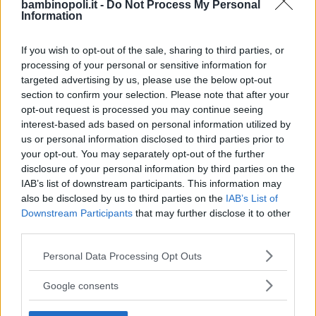
bambinopoli.it -
Do Not Process My Personal
Information
Corsi di Lingua per bambini
If you wish to opt-out of the sale, sharing to third parties, or
processing of your personal or sensitive information for
targeted advertising by us, please use the below opt-out
section to confirm your selection. Please note that after your
opt-out request is processed you may continue seeing
interest-based ads based on personal information utilized by
Laboratori creativi per bambini
us or personal information disclosed to third parties prior to
your opt-out. You may separately opt-out of the further
disclosure of your personal information by third parties on the
IAB’s list of downstream participants. This information may
also be disclosed by us to third parties on the
IAB’s List of
Downstream Participants
that may further disclose it to other
Asili Nido
third parties.
Please note that this website/app uses one or more Google
Personal Data Processing Opt Outs
services and may gather and store information including but
not limited to your visit or usage behaviour. You may click to
Google consents
grant or deny consent to Google and its third-party tags to
use your data for below specified purposes in below Google